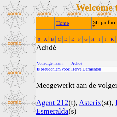
Welcome 
Stripinform
Home
0
A
B
C
D
E
F
G
H
I
J
K
Achdé
Volledige naam:
Achdé
Is pseudoniem voor:
Hervé Darmenton
Meegewerkt aan de volgend
Agent 212
(t),
Asterix
(st),
Esmeralda
(s)