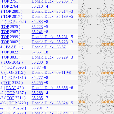
(
TOP
2751 )
Donald Duck : 35.235
+7
(
TOP
2764 )
35.210
+4
 (
TOP
2801 )
Donald Duck : 35.214
+3
 (
TOP
2817 )
Donald Duck : 35.189
+5
-5 (
TOP
2962 )
35.283
+8
(
TOP
2975 )
35.223
+5
(
TOP
2987 )
35.241
+8
(
TOP
2999 )
Donald Duck : 35.231
+5
(
TOP
3002 )
Donald Duck : 35.228
+3
-1 (
PAAP
11 )
Donald Duck : 38.57
+1
(
TOP
3022 )
37.55
+18
(
TOP
3031 )
Donald Duck : 35.229
+3
 (
TOP
3042 )
35.230
+9
-4 (
TOP
3096 )
37.87
+8
-6 (
TOP
3115 )
Donald Duck : 69.11
+8
-1 (
TOP
3131 )
35.277
+8
 (
TOP
3134 )
35.255
+9
-1 (
PAAP
47 )
Donald Duck : 35.356
+6
-2 (
TOP
3187 )
35.268
+4
-2 (
TOP
3211 )
35.285
+7
-03 (
TOP
3220 )
Donald Duck : 35.324
+5
-2 (
TOP
3252 )
35.291
+7
-4 (
TOP
3277 )
Donald Duck : 35.344
+11