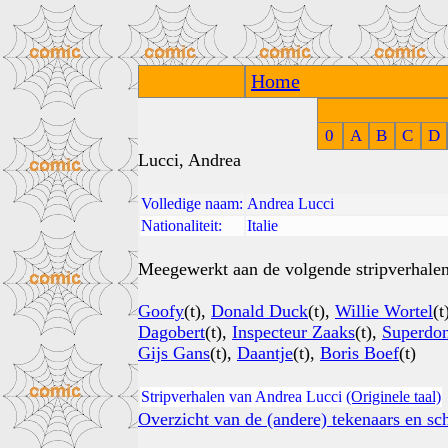
Home
0
A
B
C
D
Lucci, Andrea
Volledige naam:
Andrea Lucci
Nationaliteit:
Italie
Meegewerkt aan de volgende stripverhalen
Goofy
(t),
Donald Duck
(t),
Willie Wortel
(t
Dagobert
(t),
Inspecteur Zaaks
(t),
Superdo
Gijs Gans
(t),
Daantje
(t),
Boris Boef
(t)
Stripverhalen van Andrea Lucci
(Originele taal)
Overzicht van de (andere) tekenaars en sch