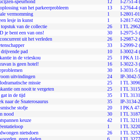
ucijzen-speurhond
12
I-2751-4 
oplossing van het parkeerprobleem
13
I-2764-4 
eale vermomming
1
I-2801-01
een lesje in kunst
1
I-2817-02
 topstuk van de collectie
26
I TL 2962
 je bent een van ons!
30
I-2975-5 
concurrent uit het verleden
26
I-2987-2 
etenschapper
33
I-2999-2 
 drijvende pad
10
I-3002-4 
antie in de vrieskou
25
I PKA 11
ravan is geen hotel!
16
I-3022-3 
ieproblemen
30
I-3031-5 
room uitvindingen
24
IP-3042-5
odramatische missie
25
I TL 3096
kantie om nooit te vergeten
25
I TL 3115
gat in de tijd
35
I TL 3131
k naar de Snaterosaurus
35
IP-3134-2
smische stofje
20
I PKA 47
in nood
30
I TL 3187
ntspannen keuze
42
I TL 3211
ëentatieloop
1
I TL 3220
edwongen nietsdoen
26
I TL 3252
woorden, geen daden
6
I TL 3277