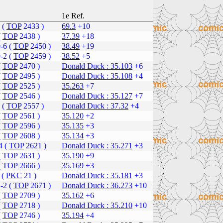
1e Ref.
 (
TOP
2433 )
69.3
+10
(
TOP
2438 )
37.39
+18
-6 (
TOP
2450 )
38.49
+19
-2 (
TOP
2459 )
38.52
+5
(
TOP
2470 )
Donald Duck : 35.103
+6
(
TOP
2495 )
Donald Duck : 35.108
+4
(
TOP
2525 )
35.263
+7
(
TOP
2546 )
Donald Duck : 35.127
+7
 (
TOP
2557 )
Donald Duck : 37.32
+4
(
TOP
2561 )
35.120
+2
(
TOP
2596 )
35.135
+3
(
TOP
2608 )
35.134
+3
4 (
TOP
2621 )
Donald Duck : 35.271
+3
(
TOP
2631 )
35.190
+9
(
TOP
2666 )
35.169
+3
 (
PKC
21 )
Donald Duck : 35.181
+3
-2 (
TOP
2671 )
Donald Duck : 36.273
+10
(
TOP
2709 )
35.162
+6
(
TOP
2718 )
Donald Duck : 35.210
+10
(
TOP
2746 )
35.194
+4