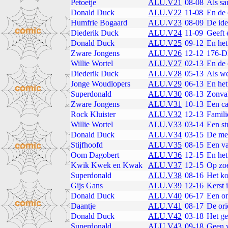
Petoetje
ALU.V21
08-08
Als sa
Donald Duck
ALU.V22
11-08
En de 
Humfrie Bogaard
ALU.V23
08-09
De id
Diederik Duck
ALU.V24
11-09
Geeft 
Donald Duck
ALU.V25
09-12
En het
Zware Jongens
ALU.V26
12-12
176-DD
Willie Wortel
ALU.V27
02-13
En de 
Diederik Duck
ALU.V28
05-13
Als w
Jonge Woudlopers
ALU.V29
06-13
En het
Superdonald
ALU.V30
08-13
Zonvak
Zware Jongens
ALU.V31
10-13
Een ca
Rock Kluister
ALU.V32
12-13
Famil
Willie Wortel
ALU.V33
03-14
Een st
Donald Duck
ALU.V34
03-15
De mel
Stijfhoofd
ALU.V35
08-15
Een va
Oom Dagobert
ALU.V36
12-15
En het 
Kwik Kwek en Kwak
ALU.V37
12-15
Op zoe
Superdonald
ALU.V38
08-16
Het ko
Gijs Gans
ALU.V39
12-16
Kerst 
Donald Duck
ALU.V40
06-17
Een o
Daantje
ALU.V41
08-17
De ori
Donald Duck
ALU.V42
03-18
Het g
Superdonald
ALU.V43
09-18
Geen 