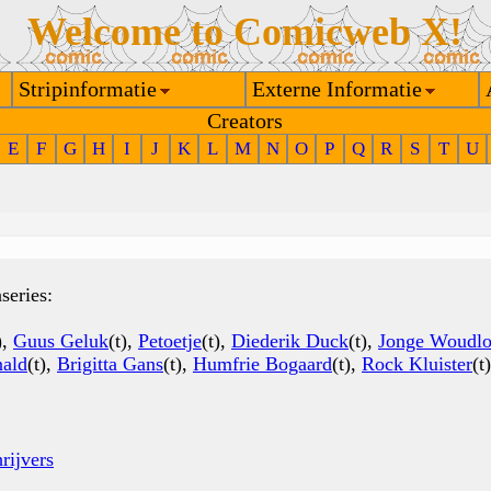
Welcome to Comicweb X!
Stripinformatie
Externe Informatie
Creators
E
F
G
H
I
J
K
L
M
N
O
P
Q
R
S
T
U
series:
),
Guus Geluk
(t),
Petoetje
(t),
Diederik Duck
(t),
Jonge Woudlo
nald
(t),
Brigitta Gans
(t),
Humfrie Bogaard
(t),
Rock Kluister
(t
rijvers