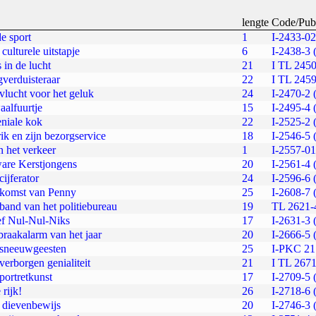
lengte
Code/Pub
e sport
1
I-2433-02
culturele uitstapje
6
I-2438-3 
 in de lucht
21
I TL 2450
verduisteraar
22
I TL 2459
vlucht voor het geluk
24
I-2470-2 
aalfuurtje
15
I-2495-4 
niale kok
22
I-2525-2 
ik en zijn bezorgservice
18
I-2546-5 
n het verkeer
1
I-2557-01
are Kerstjongens
20
I-2561-4 
cijferator
24
I-2596-6 
 komst van Penny
25
I-2608-7 
band van het politiebureau
19
TL 2621-
ef Nul-Nul-Niks
17
I-2631-3 
braakalarm van het jaar
20
I-2666-5 
 sneeuwgeesten
25
I-PKC 21
verborgen genialiteit
21
I TL 2671
portretkunst
17
I-2709-5 
 rijk!
26
I-2718-6 
 dievenbewijs
20
I-2746-3 