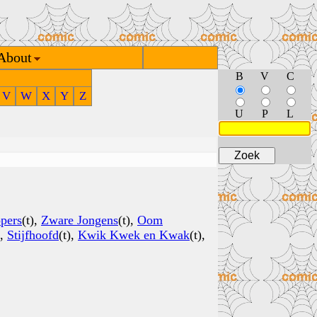
About
B
V
C
V
W
X
Y
Z
U
P
L
pers
(t),
Zware Jongens
(t),
Oom
),
Stijfhoofd
(t),
Kwik Kwek en Kwak
(t),