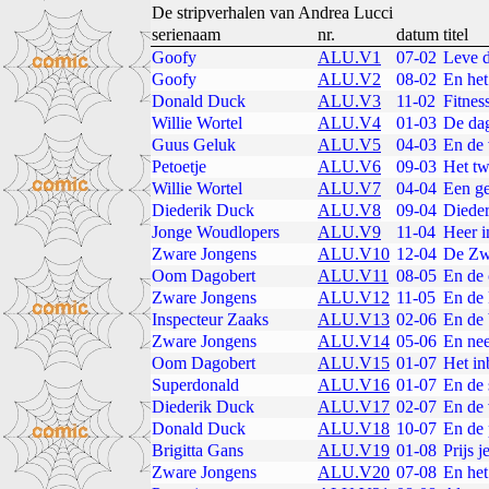
De stripverhalen van Andrea Lucci
serienaam
nr.
datum
titel
Goofy
ALU.V1
07-02
Leve d
Goofy
ALU.V2
08-02
En het 
Donald Duck
ALU.V3
11-02
Fitness
Willie Wortel
ALU.V4
01-03
De dag
Guus Geluk
ALU.V5
04-03
En de 
Petoetje
ALU.V6
09-03
Het tw
Willie Wortel
ALU.V7
04-04
Een ge
Diederik Duck
ALU.V8
09-04
Dieder
Jonge Woudlopers
ALU.V9
11-04
Heer i
Zware Jongens
ALU.V10
12-04
De Zw
Oom Dagobert
ALU.V11
08-05
En de 
Zware Jongens
ALU.V12
11-05
En de
Inspecteur Zaaks
ALU.V13
02-06
En de 
Zware Jongens
ALU.V14
05-06
En ne
Oom Dagobert
ALU.V15
01-07
Het in
Superdonald
ALU.V16
01-07
En de
Diederik Duck
ALU.V17
02-07
En de 
Donald Duck
ALU.V18
10-07
En de 
Brigitta Gans
ALU.V19
01-08
Prijs je
Zware Jongens
ALU.V20
07-08
En het