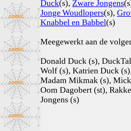
Duck
(s),
Zware Jongens
(s
Jonge Woudlopers
(s),
Gro
Knabbel en Babbel
(s)
Meegewerkt aan de volg
Donald Duck (s), DuckTale
Wolf (s), Katrien Duck (s
Madam Mikmak (s), Micke
Oom Dagobert (st), Rakker 
Jongens (s)