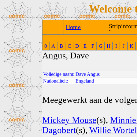
Welcome 
Stripinform
Home
0
A
B
C
D
E
F
G
H
I
J
K
Angus, Dave
Volledige naam:
Dave Angus
Nationaliteit:
Engeland
Meegewerkt aan de volgend
Mickey Mouse
(s),
Minnie
Dagobert
(s),
Willie Wortel