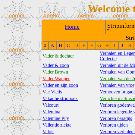
Welcome 
Stripinform
Home
Str
0
A
B
C
D
E
F
G
H
I
J
K
Verhalen en Lege
Vader & dochter
Collectie
Vader & zoon
Verhalen uit de M
Vader Brown
Verhalen van Oo
Vader Wapper
Verhalen van de 7
Vader en zijn zoon
Verhalen van vroe
Vae Victis
Verhoeven brigad
Vakantie stripboek
Verlichte markiezi
Valcourt
Verloren godenw
Valentina
Verloren legende 
Valentine Pity
Verloren paradijs
Vallende ziekte
Verloren tijden
Valois
Verloren verhalen