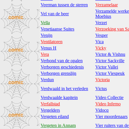
Veerman tussen de sterren
Verzamelaar
Verzamelde werke
Vel van de beer
Moebius
Vella
Verzet
Venetiaanse Suites
Verzoeking van S
Venijn
Vesper
Ventilatoren
Vica
Venus H
Vicky
Vera
Victor & Vishnu
Verbond van de opalen
Victor Sackville
Verborgen geschiedenis
Victor Vallei
Verborgen grenslijn
Victor Viespeuk
Verdun
Victoria
Verdwaald in het verleden
Victus
Verdwaalde kapitein
Video Collectie
Verfallstad
Video Inferno
Vergelders
Vidocq
Vergeten eiland
Vier moordenaars
Vergeten in Annam
Vier ruiters van d