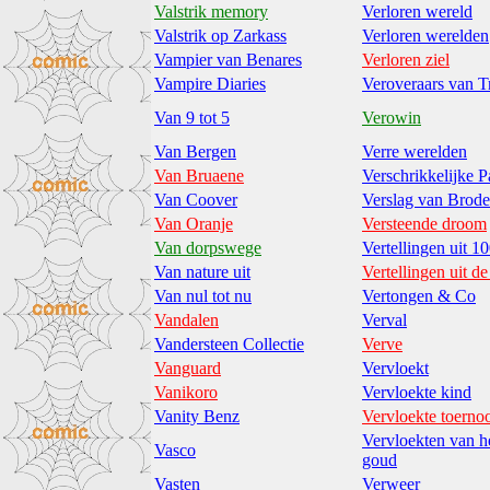
Valstrik memory
Verloren wereld
Valstrik op Zarkass
Verloren werelden
Vampier van Benares
Verloren ziel
Vampire Diaries
Veroveraars van T
Van 9 tot 5
Verowin
Van Bergen
Verre werelden
Van Bruaene
Verschrikkelijke P
Van Coover
Verslag van Brod
Van Oranje
Versteende droom
Van dorpswege
Vertellingen uit 1
Van nature uit
Vertellingen uit 
Van nul tot nu
Vertongen & Co
Vandalen
Verval
Vandersteen Collectie
Verve
Vanguard
Vervloekt
Vanikoro
Vervloekte kind
Vanity Benz
Vervloekte toerno
Vervloekten van h
Vasco
goud
Vasten
Verweer