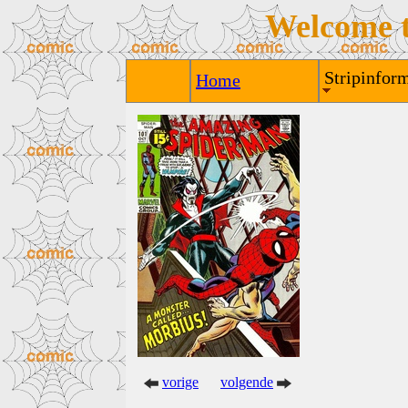
Welcome 
Stripinform
Home
vorige
volgende