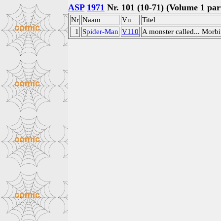
ASP
1971
Nr. 101 (10-71) (Volume 1 part
Nr
Naam
Vn
Titel
1
Spider-Man
V110
A monster called... Morb