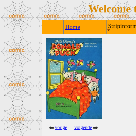
Welcome 
Stripinform
Home
vorige
volgende