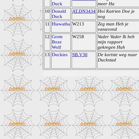
Duck
meer Ha
10
Donald
AT.DN3434
Hoi Katrien Doe je
Duck
nog
11
Hiawatha
W213
Zeg man Heb je
vanavond
12
Grote
W258
Vader Vader Ik heb
Boze
mijn rapport
Wolf
gekregen Huh
13
Duckies
SB.V30
De kortste weg naar
Duckstad