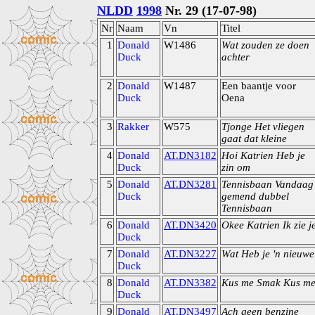
NLDD
1998
Nr. 29 (17-07-98)
Nr
Naam
Vn
Titel
1
Donald
W1486
Wat zouden ze doen
Duck
achter
2
Donald
W1487
Een baantje voor
Duck
Oena
3
Rakker
W575
Tjonge Het vliegen
gaat dat kleine
4
Donald
AT.DN3182
Hoi Katrien Heb je
Duck
zin om
5
Donald
AT.DN3281
Tennisbaan Vandaag
Duck
gemend dubbel
Tennisbaan
6
Donald
AT.DN3420
Okee Katrien Ik zie j
Duck
7
Donald
AT.DN3227
Wat Heb je 'n nieuwe
Duck
8
Donald
AT.DN3382
Kus me Smak Kus m
Duck
9
Donald
AT.DN3497
Ach geen benzine