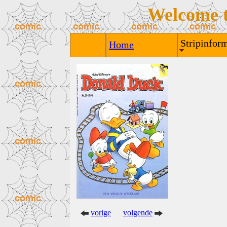
Welcome 
Stripinform
Home
vorige
volgende