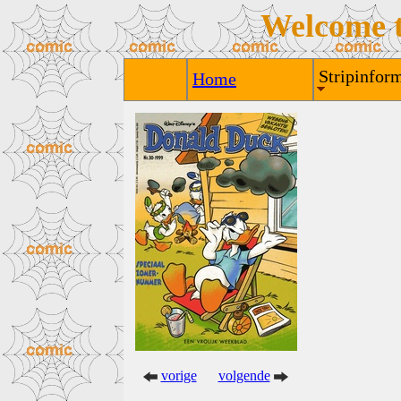
Welcome 
Stripinform
Home
vorige
volgende