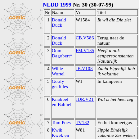
NLDD
1999
Nr. 30 (30-07-99)
Nr
Naam
Vn
Titel
1
Donald
W1584
Ik wil die Die ziet
Duck
2
Donald
CB.V586
Terug naar de
Duck
natuur
3
Oom
FM.V135
Heeft u ook
Dagobert*
eenpersoonstenten
Natuurlijk
4
Willie
JB.V108
Zucht Eigenlijk heb
Wortel
ik vakantie
5
Goofy
W1
In kamperen
geeft les
6
Knabbel
JDR.V21
Wat is het heet zeg
en Babbel
7
Tom Poes
TV132
En het komeetgas
8
Kwik
W81
Jippie Eindelijk
Kwek en
vakantie Zes weken