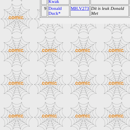
Kwak
9
Donald
MH.V273
Dit is leuk Donald
Duck*
Met