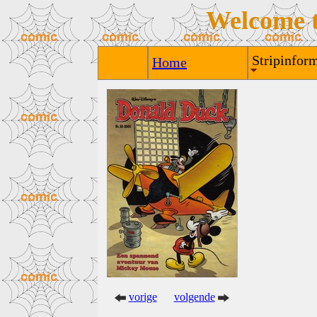
Welcome 
Stripinform
Home
vorige
volgende