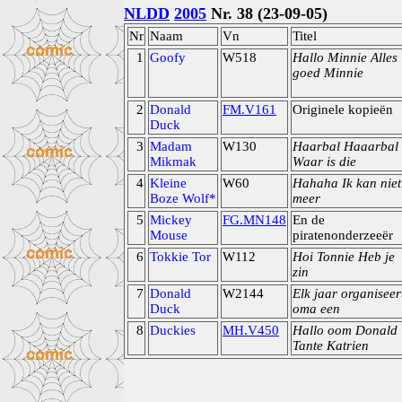
NLDD
2005
Nr. 38 (23-09-05)
Nr
Naam
Vn
Titel
1
Goofy
W518
Hallo Minnie Alles
goed Minnie
2
Donald
FM.V161
Originele kopieën
Duck
3
Madam
W130
Haarbal Haaarbal
Mikmak
Waar is die
4
Kleine
W60
Hahaha Ik kan niet
Boze Wolf*
meer
5
Mickey
FG.MN148
En de
Mouse
piratenonderzeeër
6
Tokkie Tor
W112
Hoi Tonnie Heb je
zin
7
Donald
W2144
Elk jaar organiseer
Duck
oma een
8
Duckies
MH.V450
Hallo oom Donald
Tante Katrien