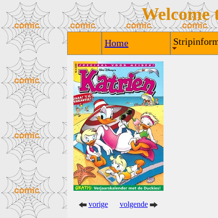
Welcome 
Stripinform
Home
vorige
volgende