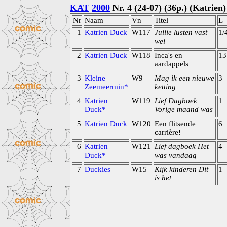
KAT
2000
Nr. 4 (24-07) (36p.) (Katrien)
Nr
Naam
Vn
Titel
L
1
Katrien Duck
W117
Jullie lusten vast
1/
wel
2
Katrien Duck
W118
Inca's en
13
aardappels
3
Kleine
W9
Mag ik een nieuwe
3
Zeemeermin*
ketting
4
Katrien
W119
Lief Dagboek
1
Duck*
Vorige maand was
5
Katrien Duck
W120
Een flitsende
6
carrière!
6
Katrien
W121
Lief dagboek Het
4
Duck*
was vandaag
7
Duckies
W15
Kijk kinderen Dit
1
is het