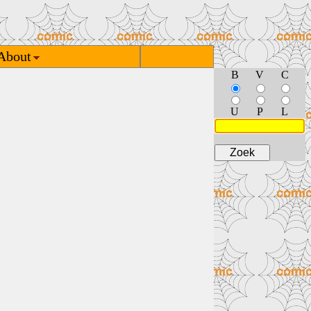
About
B
V
C
U
P
L