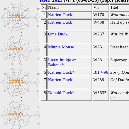
KAT
2023
Nr. 1 (03-01-23) (36p.) (Katr
Nr
Naam
Vn
Titel
1
Katrien Duck
W170
Waarom eet
2
Katrien Duck
W438
Held op s
3
Oma Duck
W237
Wat las ik
4
Minnie Mouse
W26
Staat haar
5
Lizzy Juultje en
W28
Superpop
Babetje*
6
Katrien Duck*
BH.V96
Sorry Don
7
Katrien Duck
W289
Oef Dat b
8
Donald Duck*
W3635
Wat een f
he