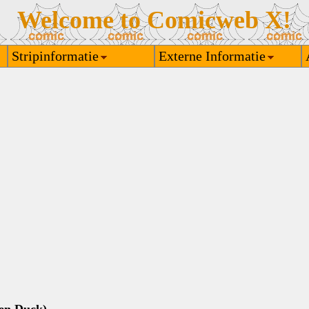
Welcome to Comicweb X!
Stripinformatie
Externe Informatie