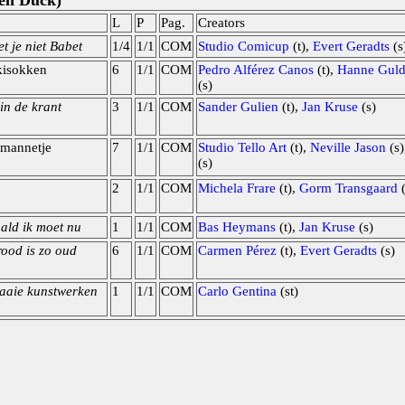
ien Duck)
L
P
Pag.
Creators
 je niet Babet
1/4
1/1
COM
Studio Comicup
(t),
Evert Geradts
(s
kisokken
6
1/1
COM
Pedro Alférez Canos
(t),
Hanne Guld
(s)
 in de krant
3
1/1
COM
Sander Gulien
(t),
Jan Kruse
(s)
 mannetje
7
1/1
COM
Studio Tello Art
(t),
Neville Jason
(s)
(s)
2
1/1
COM
Michela Frare
(t),
Gorm Transgaard
(
ald ik moet nu
1
1/1
COM
Bas Heymans
(t),
Jan Kruse
(s)
rood is zo oud
6
1/1
COM
Carmen Pérez
(t),
Evert Geradts
(s)
raaie kunstwerken
1
1/1
COM
Carlo Gentina
(st)