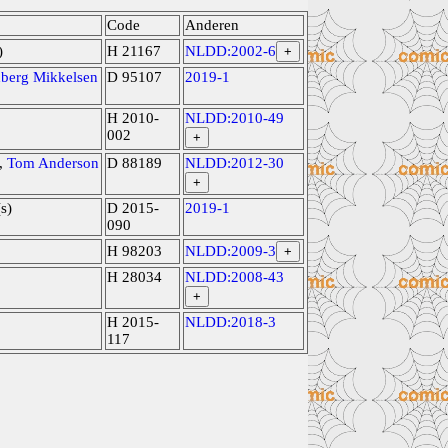
Code
Anderen
)
H 21167
NLDD:2002-6
+
berg Mikkelsen
D 95107
2019-1
H 2010-
NLDD:2010-49
002
+
,
Tom Anderson
D 88189
NLDD:2012-30
+
s)
D 2015-
2019-1
090
H 98203
NLDD:2009-3
+
H 28034
NLDD:2008-43
+
H 2015-
NLDD:2018-3
117