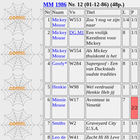
MM
1986
Nr. 12 (01-12-86) (48p.)
Nr
Naam
Vn
Titel
L
P
1
Mickey
W553
Zou 't nog ve zijn
1/4
1/1
Mouse
naar
2
Mickey
DG.M1
Een vrolijk
8
1/1
Mouse
Kerstfeest voor
Mickey
3
Mickey
W554
Als Mickey
8
1/1
Mouse
thuiskomt is het
4
Goofy*
W284
Supergoof - Een
8
1/1
van Duckstads
oudste tradities
5
Henkie
W98
Wel verdraaid
1
1/1
Henkie Heb jij
6
Minnie
W17
Avontuur in
7
Mouse
Venetië
2/2
7
Smiths
W2
Graveyard City
1
1/1
U.S.A.
8
Leo de
W41
Zucht Hi Hi Leve
1
1/1