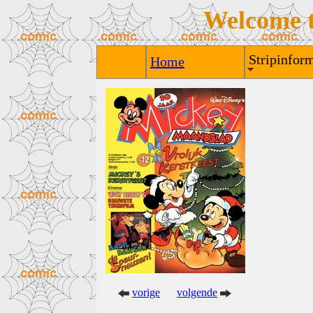
Welcome 
Stripinform
Home
vorige
volgende