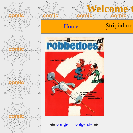
Welcome 
Stripinform
Home
vorige
volgende