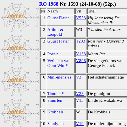
RO
1968
Nr. 1593 (24-10-68) (52p.)
Nr
Naam
Vn
Titel
1
Guust Flater
V558
Hij komt terug De
Mesmaeker Ik
2
Arthur &
W3
't Is steil he Arthur
Leopold
3
Guust Flater
T233
Raisinor - Daverend
sukses
4
Poesie
V138
Menu Res
5
Verhalen van
V896
De vliegerkaros van
Oom Wim*
George Pocock
6
Mini-mensjes
V3
Het schatermannetje
7
Timoers*
V25
De goudgrot
8
Smurfen
V13
En de Krwakakrwa
9
Krobbels
W1
De Krobbels
10
Sandy en
V19
De ondermijnde brug