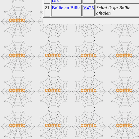
Dik*
21
Bollie en Billie
V425
Schat ik ga Bollie
afhalen