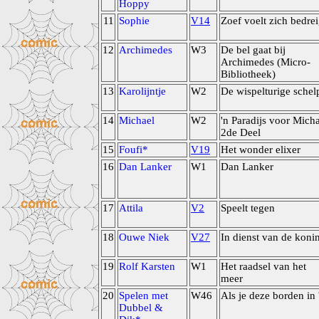
Hoppy
11
Sophie
V14
Zoef voelt zich bedre
12
Archimedes
W3
De bel gaat bij
Archimedes (Micro-
Bibliotheek)
13
Karolijntje
W2
De wispelturige schel
14
Michael
W2
'n Paradijs voor Mich
2de Deel
15
Foufi*
V19
Het wonder elixer
16
Dan Lanker
W1
Dan Lanker
17
Attila
V2
Speelt tegen
18
Ouwe Niek
V27
In dienst van de koni
19
Rolf Karsten
W1
Het raadsel van het
meer
20
Spelen met
W46
Als je deze borden in 
Dubbel &