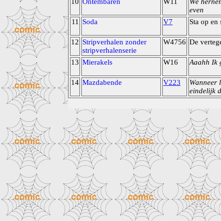
10
Ontembaren
W11
We herne
even
11
Soda
V7
Sta op en 
12
Stripverhalen zonder
W4756
De verteg
stripverhalenserie
13
Mierakels
W16
Aaahh Ik 
14
Mazdabende
V223
Wanneer l
eindelijk 