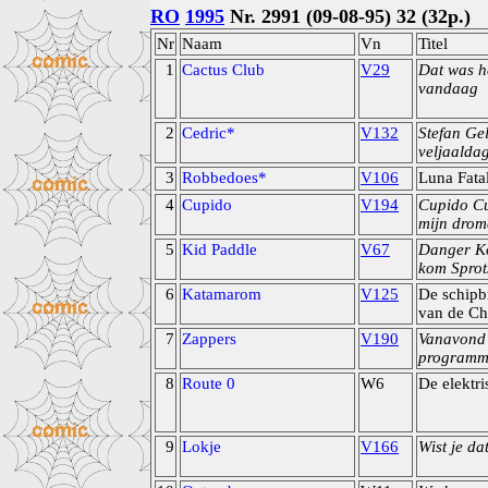
RO
1995
Nr. 2991 (09-08-95) 32 (32p.)
Nr
Naam
Vn
Titel
1
Cactus Club
V29
Dat was h
vandaag
2
Cedric*
V132
Stefan Ge
veljaalda
3
Robbedoes*
V106
Luna Fata
4
Cupido
V194
Cupido Cu
mijn drom
5
Kid Paddle
V67
Danger Ko
kom Sprot
6
Katamarom
V125
De schipb
van de Ch
7
Zappers
V190
Vanavond 
programm
8
Route 0
W6
De elektr
9
Lokje
V166
Wist je da