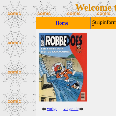
Welcome 
Stripinform
Home
vorige
volgende