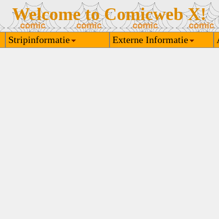
Welcome to Comicweb X!
Stripinformatie
Externe Informatie