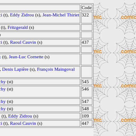
Code
ci
(t),
Eddy Zidrou
(s),
Jean-Michel Thiriet
322
(t),
Fritzgerald
(s)
)
ci
(t),
Raoul Cauvin
(s)
437
x
(t),
Jean-Luc Cornette
(s)
),
Denis Lapière
(s),
François Maingoval
chy
(st)
545
chy
(st)
546
chy
(st)
547
chy
(st)
548
e
(t),
Eddy Zidrou
(s)
109
ci
(t),
Raoul Cauvin
(s)
447