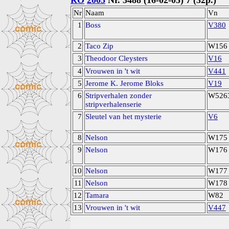
RO
2005
Nr. 3488 (16-02-05) 7 (32p.)
Nr
Naam
Vn
1
Boss
V380
2
Taco Zip
W156
3
Theodoor Cleysters
V16
4
Vrouwen in 't wit
V441
5
Jerome K. Jerome Bloks
V19
6
Stripverhalen zonder
W526
stripverhalenserie
7
Sleutel van het mysterie
V6
8
Nelson
W175
9
Nelson
W176
10
Nelson
W177
11
Nelson
W178
12
Tamara
W82
13
Vrouwen in 't wit
V447