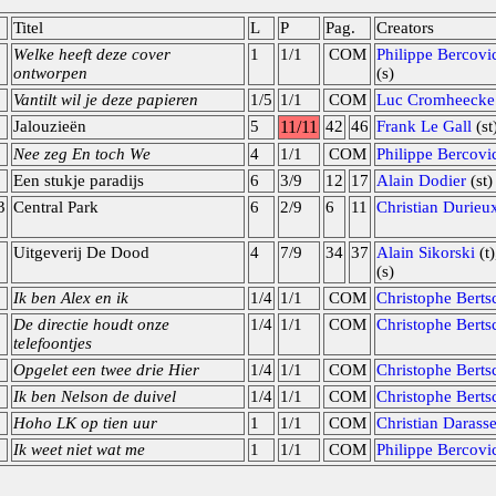
Titel
L
P
Pag.
Creators
Welke heeft deze cover
1
1/1
COM
Philippe Bercovi
ontworpen
(s)
Vantilt wil je deze papieren
1/5
1/1
COM
Luc Cromheecke
Jalouzieën
5
11/11
42
46
Frank Le Gall
(st
Nee zeg En toch We
4
1/1
COM
Philippe Bercovi
Een stukje paradijs
6
3/9
12
17
Alain Dodier
(st)
3
Central Park
6
2/9
6
11
Christian Durieu
Uitgeverij De Dood
4
7/9
34
37
Alain Sikorski
(t
(s)
Ik ben Alex en ik
1/4
1/1
COM
Christophe Berts
De directie houdt onze
1/4
1/1
COM
Christophe Berts
telefoontjes
Opgelet een twee drie Hier
1/4
1/1
COM
Christophe Berts
Ik ben Nelson de duivel
1/4
1/1
COM
Christophe Berts
Hoho LK op tien uur
1
1/1
COM
Christian Darass
Ik weet niet wat me
1
1/1
COM
Philippe Bercovi