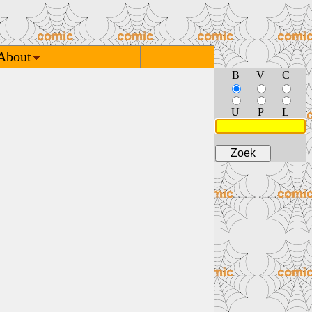
About
B
V
C
U
P
L