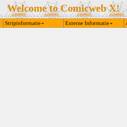
Welcome to Comicweb X!
Stripinformatie
Externe Informatie