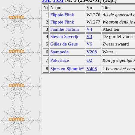
SSE
1991
Nr. 5 (25-02-91) (32p.)
Nr
Naam
Vn
Titel
1
Flippie Flink
W1276
Als de generaal 
2
Flippie Flink
W1277
Waarom denk je 
3
Familie Fortuin
V4
Klachten
4
Steven Severijn
V3
De gordel van s
5
Gilles de Geus
V6
Zwaar zwaard
6
Stampede
V208
Water...
7
Pokerface
O2
Kan jij eigenlijk
8
Sjors en Sjimmie*
V408
't Is voor het eers