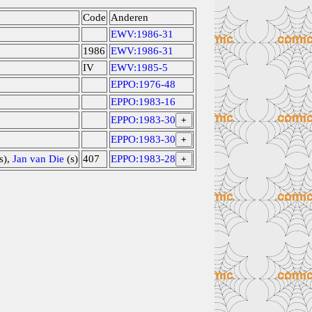
Code
Anderen
EWV:1986-31
1986
EWV:1986-31
IV
EWV:1985-5
EPPO:1976-48
EPPO:1983-16
EPPO:1983-30
+
EPPO:1983-30
+
s),
Jan van Die
(s)
407
EPPO:1983-28
+