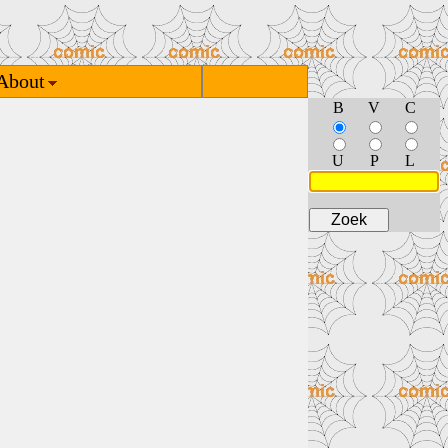
About
B
V
C
U
P
L