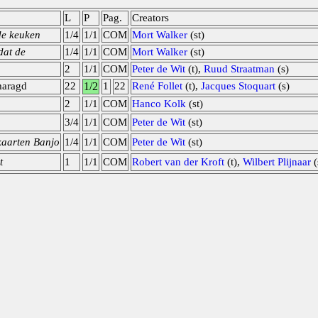
L
P
Pag.
Creators
de keuken
1/4
1/1
COM
Mort Walker
(st)
dat de
1/4
1/1
COM
Mort Walker
(st)
2
1/1
COM
Peter de Wit
(t),
Ruud Straatman
(s)
maragd
22
1/2
1
22
René Follet
(t),
Jacques Stoquart
(s)
2
1/1
COM
Hanco Kolk
(st)
3/4
1/1
COM
Peter de Wit
(st)
 kaarten Banjo
1/4
1/1
COM
Peter de Wit
(st)
t
1
1/1
COM
Robert van der Kroft
(t),
Wilbert Plijnaar
(