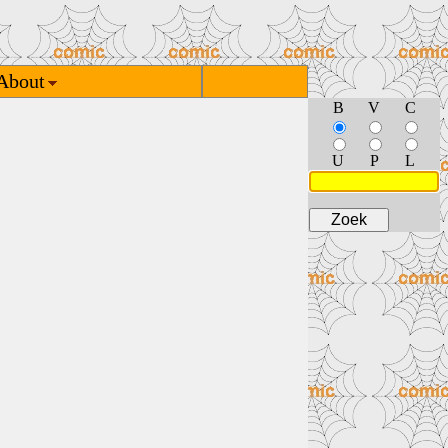
About
B
V
C
U
P
L