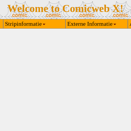
Welcome to Comicweb X!
Stripinformatie
Externe Informatie