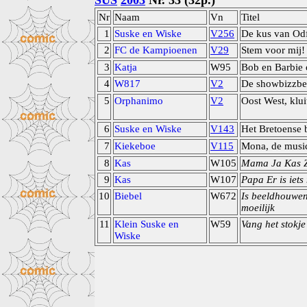
SUS
2003
Nr. 33 (32p.)
Nr
Naam
Vn
Titel
1
Suske en Wiske
V256
De kus van Odf
2
FC de Kampioenen
V29
Stem voor mij!
3
Katja
W95
Bob en Barbie 
4
W817
V2
De showbizzbe
5
Orphanimo
V2
Oost West, klui
6
Suske en Wiske
V143
Het Bretoense b
7
Kiekeboe
V115
Mona, de musi
8
Kas
W105
Mama Ja Kas Z
9
Kas
W107
Papa Er is iets
10
Biebel
W672
Is beeldhouwen
moeilijk
11
Klein Suske en
W59
Vang het stokje
Wiske