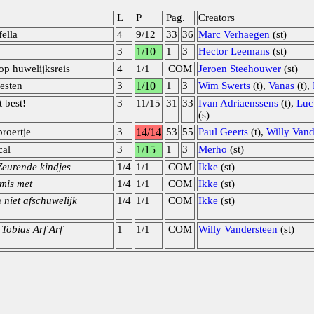
L
P
Pag.
Creators
ella
4
9/12
33
36
Marc Verhaegen
(st)
3
1/10
1
3
Hector Leemans
(st)
op huwelijksreis
4
1/1
COM
Jeroen Steehouwer
(st)
esten
3
1/10
1
3
Wim Swerts
(t),
Vanas
(t),
t best!
3
11/15
31
33
Ivan Adriaenssens
(t),
Luc
(s)
roertje
3
14/14
53
55
Paul Geerts
(t),
Willy Vand
cal
3
1/15
1
3
Merho
(st)
eurende kindjes
1/4
1/1
COM
Ikke
(st)
 mis met
1/4
1/1
COM
Ikke
(st)
 niet afschuwelijk
1/4
1/1
COM
Ikke
(st)
 Tobias Arf Arf
1
1/1
COM
Willy Vandersteen
(st)