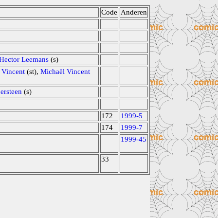
Code
Anderen
Hector Leemans
(s)
 Vincent
(st),
Michaël Vincent
ersteen
(s)
172
1999-5
174
1999-7
1999-45
33