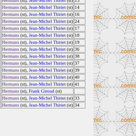
Hermans
(st),
Jean-Michel Thiriet
(st)
13
Hermans
(st),
Jean-Michel Thiriet
(st)
14
Hermans
(st),
Jean-Michel Thiriet
(st)
16
0
Hermans
(st),
Jean-Michel Thiriet
(st)
24
1
Hermans
(st),
Jean-Michel Thiriet
(st)
17
2
Hermans
(st),
Jean-Michel Thiriet
(st)
18
4
Hermans
(st),
Jean-Michel Thiriet
(st)
19
7
Hermans
(st),
Jean-Michel Thiriet
(st)
36
1
Hermans
(st),
Jean-Michel Thiriet
(st)
38
3
Hermans
(st),
Jean-Michel Thiriet
(st)
37
4
Hermans
(st),
Jean-Michel Thiriet
(st)
39
5
Hermans
(st),
Jean-Michel Thiriet
(st)
40
6
Hermans
(st),
Jean-Michel Thiriet
(st)
41
8
Hermans
(st),
Frank Giroud
(st)
5
Hermans
(st),
Jean-Michel Thiriet
(st)
33
6
Hermans
(st),
Jean-Michel Thiriet
(st)
34