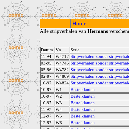
Home
Alle stripverhalen van
Hermans
verschene
Datum
Vn
Serie
11-94
W4717
Stripverhalen zonder stripverhal
03-95
W4746
Stripverhalen zonder stripverhal
05-96
W4782
Stripverhalen zonder stripverhal
02-97
W4809
Stripverhalen zonder stripverhal
10-97
W4824
Stripverhalen zonder stripverhal
10-97
W1
Beste klanten
10-97
W2
Beste klanten
10-97
W3
Beste klanten
11-97
W4
Beste klanten
12-97
W5
Beste klanten
12-97
W6
Beste klanten