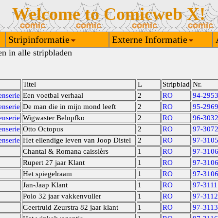
Welcome to Comicweb X!
Stripinformatie
Externe Informatie
n in alle stripbladen
Titel
L
Stripblad
Nr.
enserie
Een voetbal verhaal
2
RO
94-295
enserie
De man die in mijn mond leeft
2
RO
95-296
enserie
Wigwaster Belnpfko
2
RO
96-303
enserie
Otto Octopus
2
RO
97-307
enserie
Het ellendige leven van Joop Distel
2
RO
97-310
Chantal & Romana caissièrs
1
RO
97-310
Rupert 27 jaar Klant
1
RO
97-310
Het spiegelraam
1
RO
97-310
Jan-Jaap Klant
1
RO
97-3111
Polo 32 jaar vakkenvuller
1
RO
97-3112
Geertruid Zeurstra 82 jaar klant
1
RO
97-3113