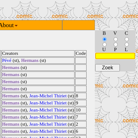
About
B
V
C
U
P
L
Creators
Code
3
Pévé
(st),
Hermans
(st)
9
Hermans
(st)
2
Hermans
(st)
2
Hermans
(st)
5
Hermans
(st)
6
Hermans
(st),
Jean-Michel Thiriet
(st)
8
6
Hermans
(st),
Jean-Michel Thiriet
(st)
9
6
Hermans
(st),
Jean-Michel Thiriet
(st)
10
Hermans
(st),
Jean-Michel Thiriet
(st)
7
Hermans
(st),
Jean-Michel Thiriet
(st)
2
Hermans
(st),
Jean-Michel Thiriet
(st)
6