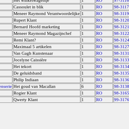
Het winkelwagentje
1
RO
97-3116
Cassoulet in blik
1
RO
98-3117
Meneer Raymond Verantwoordelijke
1
RO
98-3119
Rupert Klant
1
RO
98-312
Bernard Hoofd marketing
1
RO
98-312
Meneer Raymond Magazijnchef
1
RO
98-312
Remi Klant?
1
RO
98-312
Maximaal 5 artikelen
1
RO
98-312
Van Gagh Kunstenaar
1
RO
98-313
Jocelyne Caissière
1
RO
98-313
Het tekort
1
RO
98-313
De geluidsband
1
RO
98-313
Philip Indiaan
1
RO
98-313
enserie
Het goud van Macallan
6
RO
98-313
Rogier Klant
1
RO
98-316
Qwerty Klant
1
RO
99-317