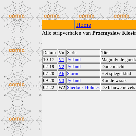
Home
Alle stripverhalen van
Przemyslaw Klosi
Datum
Vn
Serie
Titel
10-17
V1
Jylland
Magnulv de goed
02-19
V2
Jylland
Dode macht
07-20
A6
Storm
Het spiegelkind
09-20
V3
Jylland
Koude wraak
02-22
W2
Sherlock Holmes
De blauwe nevels