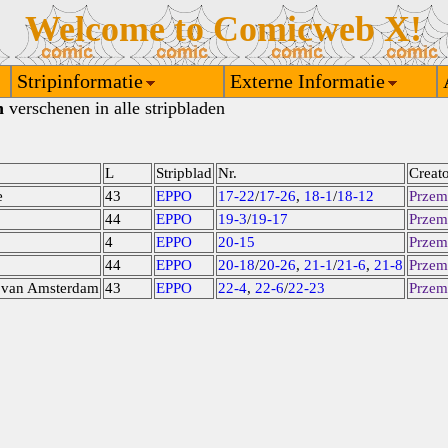
Welcome to Comicweb X!
Stripinformatie
Externe Informatie
n
verschenen in alle stripbladen
L
Stripblad
Nr.
Creato
e
43
EPPO
17-22
/
17-26
,
18-1
/
18-12
Przem
44
EPPO
19-3
/
19-17
Przem
4
EPPO
20-15
Przem
44
EPPO
20-18
/
20-26
,
21-1
/
21-6
,
21-8
Przem
 van Amsterdam
43
EPPO
22-4
,
22-6
/
22-23
Przem