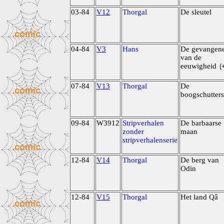
03-84
V12
Thorgal
De sleutel
04-84
V3
Hans
De gevangen
van de
eeuwigheid
(
07-84
V13
Thorgal
De
boogschutters
09-84
W3912
Stripverhalen
De barbaarse
zonder
maan
stripverhalenserie
12-84
V14
Thorgal
De berg van
Odin
12-84
V15
Thorgal
Het land Qâ