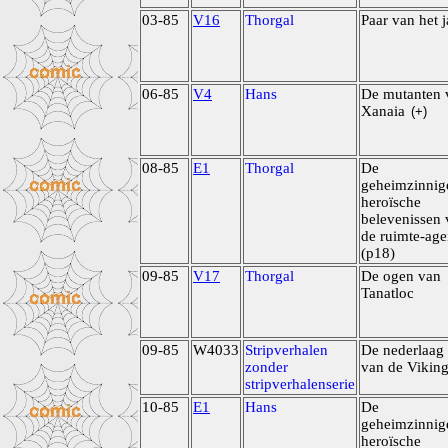
03-85
V16
Thorgal
Paar van het j
06-85
V4
Hans
De mutanten 
Xanaia
(+)
08-85
E1
Thorgal
De
geheimzinnig
heroïsche
belevenissen 
de ruimte-age
(p18)
09-85
V17
Thorgal
De ogen van
Tanatloc
09-85
W4033
Stripverhalen
De nederlaag
zonder
van de Vikin
stripverhalenserie
10-85
E1
Hans
De
geheimzinnig
heroïsche