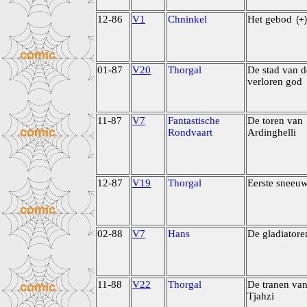
12-86
V1
Chninkel
Het gebod
(+)
01-87
V20
Thorgal
De stad van d
verloren god
11-87
V7
Fantastische
De toren van
Rondvaart
Ardinghelli
12-87
V19
Thorgal
Eerste sneeu
02-88
V7
Hans
De gladiatore
11-88
V22
Thorgal
De tranen va
Tjahzi