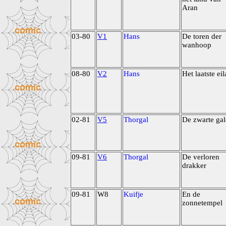
Aran
03-80
V1
Hans
De toren der
wanhoop
08-80
V2
Hans
Het laatste ei
02-81
V5
Thorgal
De zwarte gal
09-81
V6
Thorgal
De verloren
drakker
09-81
W8
Kuifje
En de
zonnetempel