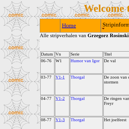
Welcome 
Stripinform
Home
Alle stripverhalen van
Grzegorz Rosinski
Datum
Vn
Serie
Titel
06-76
W1
Humor van Igor
De val
03-77
V1-1
Thorgal
De zoon van 
stormen
04-77
V1-2
Thorgal
De ringen va
Freyr
08-77
V1-3
Thorgal
Het joelfeest