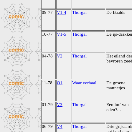
09-77
V1-4
Thorgal
De Baalds
10-77
V1-5
Thorgal
De ijs-drakke
04-78
V2
Thorgal
Het eiland de
bevroren zee
11-78
O1
Waar verhaal
De groene
mannetjes
01-79
V3
Thorgal
Een hof van
eden?...
06-79
V4
Thorgal
Drie grijsaard
het land van