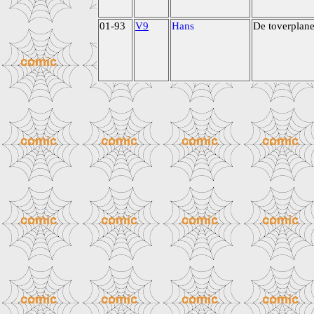
01-93
V9
Hans
De toverplane