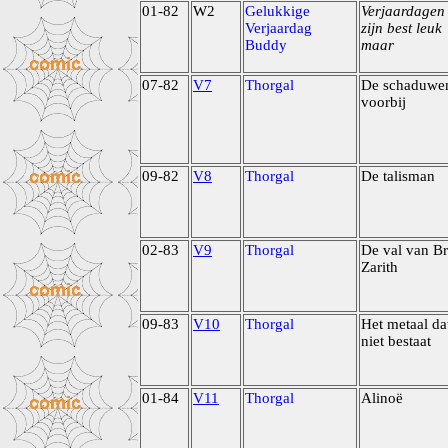
01-82
W2
Gelukkige
Verjaardagen
Verjaardag
zijn best leuk
Buddy
maar
07-82
V7
Thorgal
De schaduwe
voorbij
09-82
V8
Thorgal
De talisman
02-83
V9
Thorgal
De val van B
Zarith
09-83
V10
Thorgal
Het metaal da
niet bestaat
01-84
V11
Thorgal
Alinoë