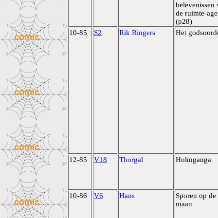
belevenissen 
de ruimte-age
(p28)
10-85
S2
Rik Ringers
Het godsoord
12-85
V18
Thorgal
Holmganga
10-86
V6
Hans
Sporen op de
maan