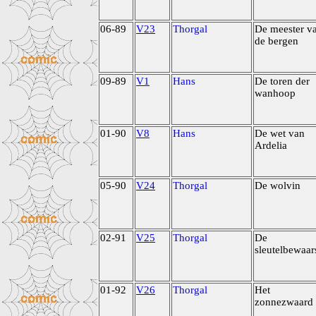
06-89
V23
Thorgal
De meester v
de bergen
09-89
V1
Hans
De toren der
wanhoop
01-90
V8
Hans
De wet van
Ardelia
05-90
V24
Thorgal
De wolvin
02-91
V25
Thorgal
De
sleutelbewaar
01-92
V26
Thorgal
Het
zonnezwaard