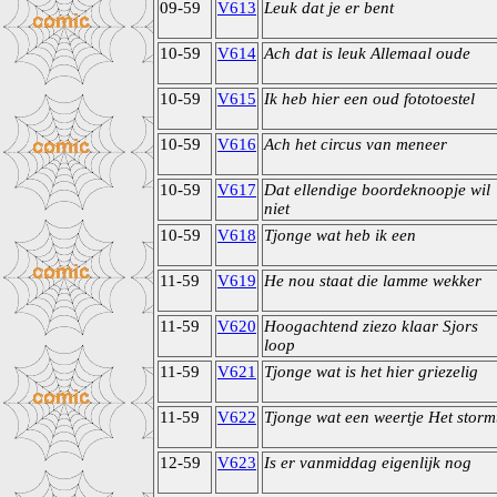
09-59
V613
Leuk dat je er bent
10-59
V614
Ach dat is leuk Allemaal oude
10-59
V615
Ik heb hier een oud fototoestel
10-59
V616
Ach het circus van meneer
10-59
V617
Dat ellendige boordeknoopje wil
niet
10-59
V618
Tjonge wat heb ik een
11-59
V619
He nou staat die lamme wekker
11-59
V620
Hoogachtend ziezo klaar Sjors
loop
11-59
V621
Tjonge wat is het hier griezelig
11-59
V622
Tjonge wat een weertje Het storm
12-59
V623
Is er vanmiddag eigenlijk nog