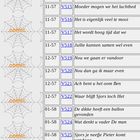
11-57
V515
Moeder mogen we het luchtbed
11-57
V516
Het is eigenlijk veel te mooi
11-57
V517
Het wordt hoog tijd dat we
11-57
V518
Jullie kunnen samen wel even
12-57
V519
Nou we gaan er vandoor
12-57
V520
Nou dan ga ik maar even
12-57
V521
Ach bent u het oom Ben
12-57
V522
Waar blijft Sjors toch Het
01-58
V523
De dikke heeft een ballon
gevonden
01-58
V524
Wat denkt u vader De man
01-58
V525
Sjors je neefje Pieter komt