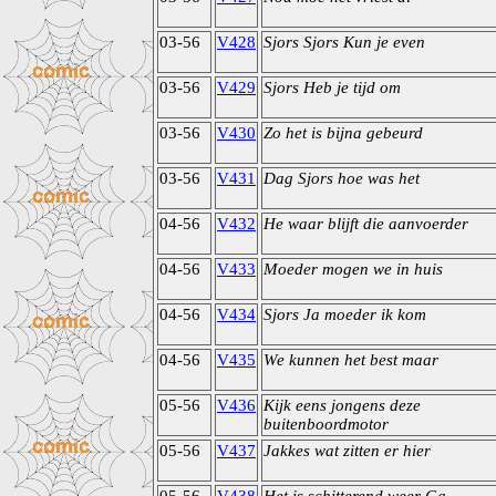
03-56
V428
Sjors Sjors Kun je even
03-56
V429
Sjors Heb je tijd om
03-56
V430
Zo het is bijna gebeurd
03-56
V431
Dag Sjors hoe was het
04-56
V432
He waar blijft die aanvoerder
04-56
V433
Moeder mogen we in huis
04-56
V434
Sjors Ja moeder ik kom
04-56
V435
We kunnen het best maar
05-56
V436
Kijk eens jongens deze
buitenboordmotor
05-56
V437
Jakkes wat zitten er hier