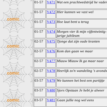
01-57
V471
Wat een prachtwedstrijd he vade
01-57
V472
Hier kunnen we vast wel
01-57
V473
Hoe laat bent u terug
01-57
V474
Morgen vier ik mijn vijfentwintig-
jarige jubileum
02-57
V475
Tjonge dat zijn oude kranten
02-57
V476
Kom dan gaan we maar
02-57
V477
Miauw Miauw Ik ga maar naar
02-57
V478
Heerlijk zo'n wandeling 's avonds
03-57
V479
We kunnen het best een partijtje
03-57
V480
Sjors Opstaan Je hebt je alweer
03-57
V481
Gaan jullie nog wel eens