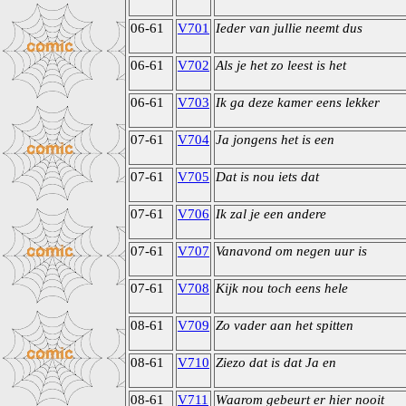
06-61
V701
Ieder van jullie neemt dus
06-61
V702
Als je het zo leest is het
06-61
V703
Ik ga deze kamer eens lekker
07-61
V704
Ja jongens het is een
07-61
V705
Dat is nou iets dat
07-61
V706
Ik zal je een andere
07-61
V707
Vanavond om negen uur is
07-61
V708
Kijk nou toch eens hele
08-61
V709
Zo vader aan het spitten
08-61
V710
Ziezo dat is dat Ja en
08-61
V711
Waarom gebeurt er hier nooit