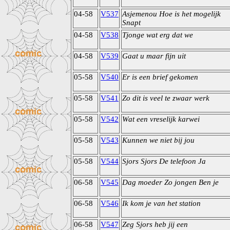
04-58
V537
Asjemenou Hoe is het mogelijk
Snapt
04-58
V538
Tjonge wat erg dat we
04-58
V539
Gaat u maar fijn uit
05-58
V540
Er is een brief gekomen
05-58
V541
Zo dit is veel te zwaar werk
05-58
V542
Wat een vreselijk karwei
05-58
V543
Kunnen we niet bij jou
05-58
V544
Sjors Sjors De telefoon Ja
06-58
V545
Dag moeder Zo jongen Ben je
06-58
V546
Ik kom je van het station
06-58
V547
Zeg Sjors heb jij een