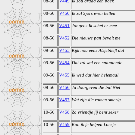
08-56
V449
Ik zou graag een boek
08-56
V450
Ik zal Sjors even bellen
08-56
V451
Jongens Ik schei er mee
08-56
V452
Die nieuwe pan bevalt me
09-56
V453
Kijk nou eens Alsjeblieft dat
09-56
V454
Dat zal wel een spannende
09-56
V455
Ik wed dat hier helemaal
09-56
V456
Ja doorgeven die bal Niet
09-56
V457
Wat zijn die ramen smerig
10-56
V458
Zo vriendje jij bent zeker
10-56
V459
Kan ik je helpen Loesje