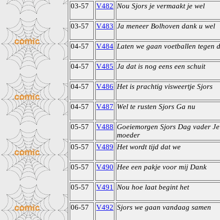
03-57
V482
Nou Sjors je vermaakt je wel
03-57
V483
Ja meneer Bolhoven dank u wel
04-57
V484
Laten we gaan voetballen tegen 
04-57
V485
Ja dat is nog eens een schuit
04-57
V486
Het is prachtig visweertje Sjors
04-57
V487
Wel te rusten Sjors Ga nu
05-57
V488
Goeiemorgen Sjors Dag vader Je
moeder
05-57
V489
Het wordt tijd dat we
05-57
V490
Hee een pakje voor mij Dank
05-57
V491
Nou hoe laat begint het
06-57
V492
Sjors we gaan vandaag samen