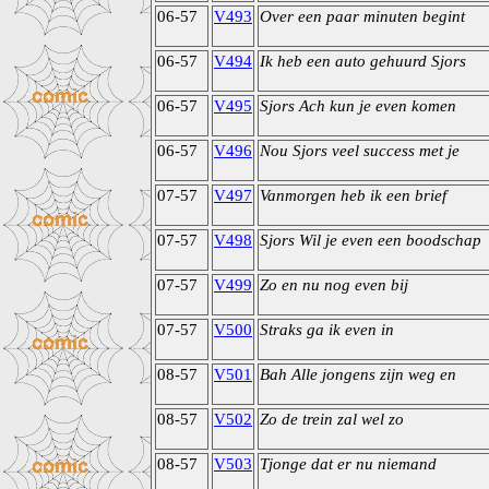
06-57
V493
Over een paar minuten begint
06-57
V494
Ik heb een auto gehuurd Sjors
06-57
V495
Sjors Ach kun je even komen
06-57
V496
Nou Sjors veel success met je
07-57
V497
Vanmorgen heb ik een brief
07-57
V498
Sjors Wil je even een boodschap
07-57
V499
Zo en nu nog even bij
07-57
V500
Straks ga ik even in
08-57
V501
Bah Alle jongens zijn weg en
08-57
V502
Zo de trein zal wel zo
08-57
V503
Tjonge dat er nu niemand