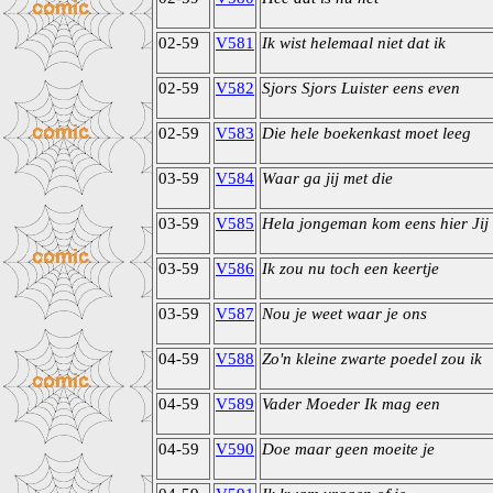
02-59
V581
Ik wist helemaal niet dat ik
02-59
V582
Sjors Sjors Luister eens even
02-59
V583
Die hele boekenkast moet leeg
03-59
V584
Waar ga jij met die
03-59
V585
Hela jongeman kom eens hier Jij
03-59
V586
Ik zou nu toch een keertje
03-59
V587
Nou je weet waar je ons
04-59
V588
Zo'n kleine zwarte poedel zou ik
04-59
V589
Vader Moeder Ik mag een
04-59
V590
Doe maar geen moeite je