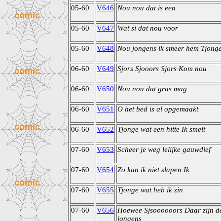
05-60
V646
Nou nou dat is een
05-60
V647
Wat si dat nou voor
05-60
V648
Nou jongens ik smeer hem Tjong
06-60
V649
Sjors Sjooors Sjors Kom nou
06-60
V650
Nou nou dat gras mag
06-60
V651
O het bed is al opgemaakt
06-60
V652
Tjonge wat een hitte Ik smelt
07-60
V653
Scheer je weg lelijke gauwdief
07-60
V654
Zo kan ik niet slapen Ik
07-60
V655
Tjonge wat heb ik zin
07-60
V656
Hoewee Sjsoooooors Daar zijn d
jongens