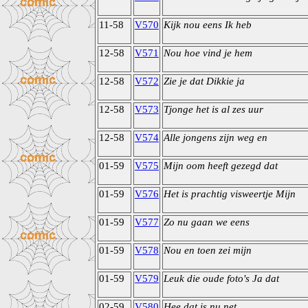
11-58
V570
Kijk nou eens Ik heb
12-58
V571
Nou hoe vind je hem
12-58
V572
Zie je dat Dikkie ja
12-58
V573
Tjonge het is al zes uur
12-58
V574
Alle jongens zijn weg en
01-59
V575
Mijn oom heeft gezegd dat
01-59
V576
Het is prachtig visweertje Mijn
01-59
V577
Zo nu gaan we eens
01-59
V578
Nou en toen zei mijn
01-59
V579
Leuk die oude foto's Ja dat
02-59
V580
Hee dat is nu net