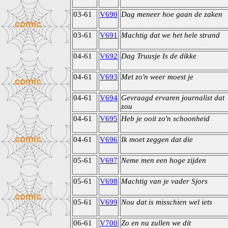
03-61
V690
Dag meneer hoe gaan de zaken
03-61
V691
Machtig dat we het hele strand
04-61
V692
Dag Truusje Is de dikke
04-61
V693
Met zo'n weer moest je
04-61
V694
Gevraagd ervaren journalist dat
zou
04-61
V695
Heb je ooit zo'n schoonheid
04-61
V696
Ik moet zeggen dat die
05-61
V697
Neme men een hoge zijden
05-61
V698
Machtig van je vader Sjors
05-61
V699
Nou dat is misschien wel iets
06-61
V700
Zo en nu zullen we dit