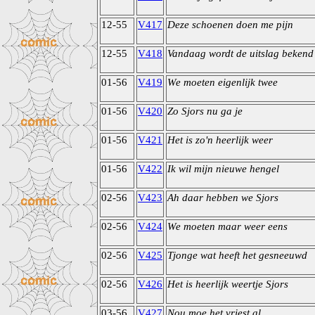
12-55
V417
Deze schoenen doen me pijn
12-55
V418
Vandaag wordt de uitslag bekend
01-56
V419
We moeten eigenlijk twee
01-56
V420
Zo Sjors nu ga je
01-56
V421
Het is zo'n heerlijk weer
01-56
V422
Ik wil mijn nieuwe hengel
02-56
V423
Ah daar hebben we Sjors
02-56
V424
We moeten maar weer eens
02-56
V425
Tjonge wat heeft het gesneeuwd
02-56
V426
Het is heerlijk weertje Sjors
03-56
V427
Nou moe het vriest al