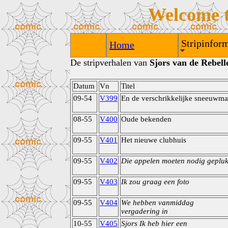
Welcome 
Stripinform
Home
De stripverhalen van
Sjors van de Rebell
Datum
Vn
Titel
09-54
V399
En de verschrikkelijke sneeuwm
08-55
V400
Oude bekenden
09-55
V401
Het nieuwe clubhuis
09-55
V402
Die appelen moeten nodig gepluk
09-55
V403
Ik zou graag een foto
09-55
V404
We hebben vanmiddag
vergadering in
10-55
V405
Sjors Ik heb hier een