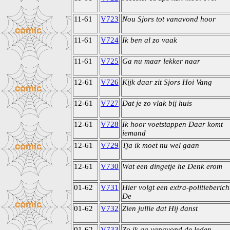
11-61
V723
Nou Sjors tot vanavond hoor
11-61
V724
Ik ben al zo vaak
11-61
V725
Ga nu maar lekker naar
12-61
V726
Kijk daar zit Sjors Hoi Vang
12-61
V727
Dat je zo vlak bij huis
12-61
V728
Ik hoor voetstappen Daar komt
iemand
12-61
V729
Tja ik moet nu wel gaan
12-61
V730
Wat een dingetje he Denk erom
01-62
V731
Hier volgt een extra-politieberich
De
01-62
V732
Zien jullie dat Hij danst
01-62
V733
Zo ik ga vanavond de leden