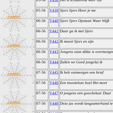
05-56
V438
Het is schitterend weer Ga
05-56
V439
Sjors Sjors Hoor je me
06-56
V440
Sjors Sjors Opstaan Waar blijft
06-56
V441
Daar ga ik met Sjors
06-56
V442
Ik moest Sjors en zijn
06-56
V443
Jongens onze dikke is overmorge
06-56
V444
Zullen we Goed jongelui ik
07-56
V445
Ik heb vanmorgen een brief
07-56
V446
Een troosteloze boel Het moet
07-56
V447
O jongens een goochelaar Daar
07-56
V448
Deze jas wordt langzamerhand te