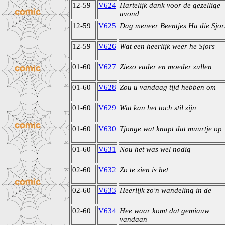
12-59
V624
Hartelijk dank voor de gezellige
avond
12-59
V625
Dag meneer Beentjes Ha die Sjor
12-59
V626
Wat een heerlijk weer he Sjors
01-60
V627
Ziezo vader en moeder zullen
01-60
V628
Zou u vandaag tijd hebben om
01-60
V629
Wat kan het toch stil zijn
01-60
V630
Tjonge wat knapt dat muurtje op
01-60
V631
Nou het was wel nodig
02-60
V632
Zo te zien is het
02-60
V633
Heerlijk zo'n wandeling in de
02-60
V634
Hee waar komt dat gemiauw
vandaan