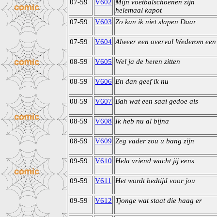
07-59
V602
Mijn voetbalschoenen zijn
helemaal kapot
07-59
V603
Zo kan ik niet slapen Daar
07-59
V604
Alweer een overval Wederom een
08-59
V605
Wel ja de heren zitten
08-59
V606
En dan geef ik nu
08-59
V607
Bah wat een saai gedoe als
08-59
V608
Ik heb nu al bijna
08-59
V609
Zeg vader zou u bang zijn
09-59
V610
Hela vriend wacht jij eens
09-59
V611
Het wordt bedtijd voor jou
09-59
V612
Tjonge wat staat die haag er