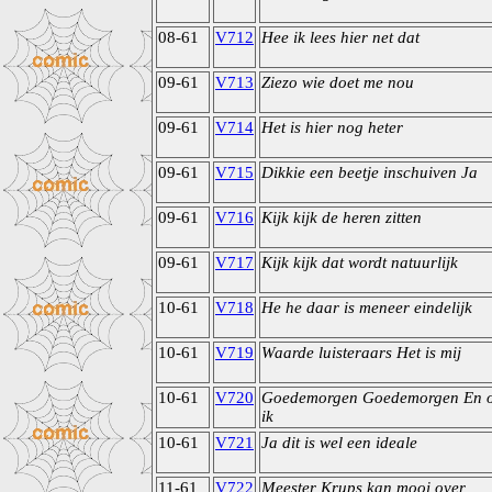
08-61
V712
Hee ik lees hier net dat
09-61
V713
Ziezo wie doet me nou
09-61
V714
Het is hier nog heter
09-61
V715
Dikkie een beetje inschuiven Ja
09-61
V716
Kijk kijk de heren zitten
09-61
V717
Kijk kijk dat wordt natuurlijk
10-61
V718
He he daar is meneer eindelijk
10-61
V719
Waarde luisteraars Het is mij
10-61
V720
Goedemorgen Goedemorgen En o
ik
10-61
V721
Ja dit is wel een ideale
11-61
V722
Meester Krups kan mooi over