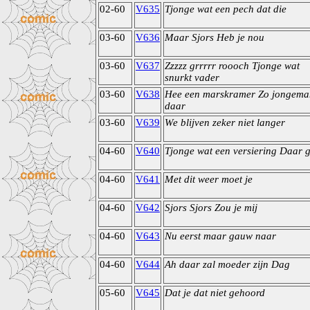
02-60
V635
Tjonge wat een pech dat die
03-60
V636
Maar Sjors Heb je nou
03-60
V637
Zzzzz grrrrr roooch Tjonge wat
snurkt vader
03-60
V638
Hee een marskramer Zo jongema
daar
03-60
V639
We blijven zeker niet langer
04-60
V640
Tjonge wat een versiering Daar 
04-60
V641
Met dit weer moet je
04-60
V642
Sjors Sjors Zou je mij
04-60
V643
Nu eerst maar gauw naar
04-60
V644
Ah daar zal moeder zijn Dag
05-60
V645
Dat je dat niet gehoord