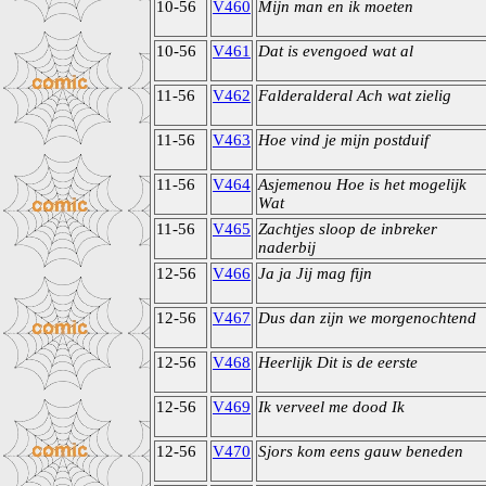
10-56
V460
Mijn man en ik moeten
10-56
V461
Dat is evengoed wat al
11-56
V462
Falderalderal Ach wat zielig
11-56
V463
Hoe vind je mijn postduif
11-56
V464
Asjemenou Hoe is het mogelijk
Wat
11-56
V465
Zachtjes sloop de inbreker
naderbij
12-56
V466
Ja ja Jij mag fijn
12-56
V467
Dus dan zijn we morgenochtend
12-56
V468
Heerlijk Dit is de eerste
12-56
V469
Ik verveel me dood Ik
12-56
V470
Sjors kom eens gauw beneden