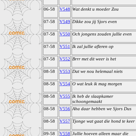
06-58
V548
Wat denkt u moeder Zou
07-58
V549
Dikke zou jij Sjors even
07-58
V550
Och jongens zouden jullie even
07-58
V551
Ik zal jullie afleren op
07-58
V552
Brrr met dit weer is het
08-58
V553
Dat we nou helemaal niets
08-58
V554
O wat leuk ik mag morgen
08-58
V555
Ik heb de slaapkamer
schoongemaakt
08-58
V556
Aha daar hebben we Sjors Dus
08-58
V557
Tjonge wat gaat die hond te keer
09-58
V558
Jullie hoeven alleen maar die