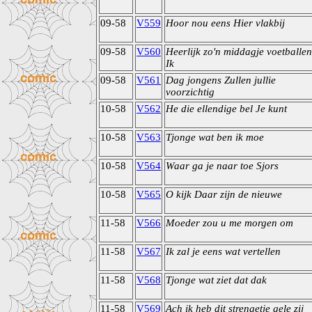
09-58
V559
Hoor nou eens Hier vlakbij
09-58
V560
Heerlijk zo'n middagje voetballen
Ik
09-58
V561
Dag jongens Zullen jullie
voorzichtig
10-58
V562
He die ellendige bel Je kunt
10-58
V563
Tjonge wat ben ik moe
10-58
V564
Waar ga je naar toe Sjors
10-58
V565
O kijk Daar zijn de nieuwe
11-58
V566
Moeder zou u me morgen om
11-58
V567
Ik zal je eens wat vertellen
11-58
V568
Tjonge wat ziet dat dak
11-58
V569
Ach ik heb dit strengetje gele zij