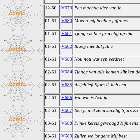
12-60
V679
Een machtig idee van je
01-61
V680
Moet u mij hebben juffrouw
01-61
V681
Tjonge ik ben prachtig op tijd
01-61
V682
Ik zeg niet dat jullie
01-61
V683
Nou nou wat een verdriet
02-61
V684
Tjonge van alle kanten klinken d
02-61
V685
Alsjeblieft Sjors Ik heb een
02-61
V686
Van wie is Ach ja
02-61
V687
Ben je niet zenuwachtig Sjors Zo
03-61
V688
Flinke kerels gevraagd Kijk eens
03-61
V689
Zullen we jongens Mij best