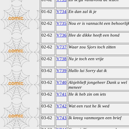
01-62
V734
En dan zal ik je
02-62
V735
Nou er is vannacht een behoorlij
02-62
V736
Hee de dikke heeft een hond
02-62
V737
Waar zou Sjors toch zitten
02-62
V738
Nu je toch een vrije
03-62
V739
Hallo lui Sorry dat ik
03-62
V740
Alsjeblieft jongeheer Dank u wel
meneer
03-62
V741
He ik heb zin om iets
03-62
V742
Wat een rust he Ik wed
03-62
V743
Ik kreeg vanmorgen een brief