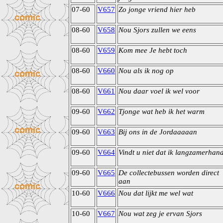
07-60
V657
Zo jonge vriend hier heb
08-60
V658
Nou Sjors zullen we eens
08-60
V659
Kom mee Je hebt toch
08-60
V660
Nou als ik nog op
08-60
V661
Nou daar voel ik wel voor
09-60
V662
Tjonge wat heb ik het warm
09-60
V663
Bij ons in de Jordaaaaan
09-60
V664
Vindt u niet dat ik langzamerhan
09-60
V665
De collectebussen worden direct
aan
10-60
V666
Nou dat lijkt me wel wat
10-60
V667
Nou wat zeg je ervan Sjors