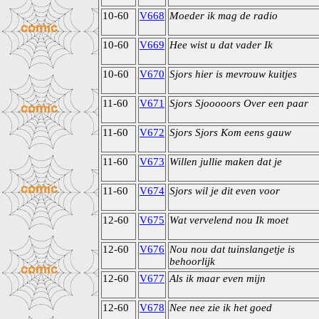
10-60
V668
Moeder ik mag de radio
10-60
V669
Hee wist u dat vader Ik
10-60
V670
Sjors hier is mevrouw kuitjes
11-60
V671
Sjors Sjooooors Over een paar
11-60
V672
Sjors Sjors Kom eens gauw
11-60
V673
Willen jullie maken dat je
11-60
V674
Sjors wil je dit even voor
12-60
V675
Wat vervelend nou Ik moet
12-60
V676
Nou nou dat tuinslangetje is
behoorlijk
12-60
V677
Als ik maar even mijn
12-60
V678
Nee nee zie ik het goed