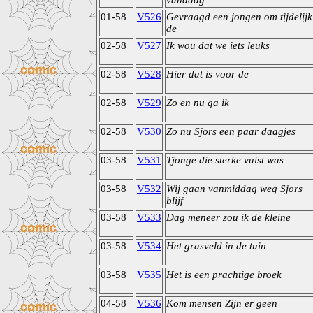
vandaag
01-58
V526
Gevraagd een jongen om tijdelijk
de
02-58
V527
Ik wou dat we iets leuks
02-58
V528
Hier dat is voor de
02-58
V529
Zo en nu ga ik
02-58
V530
Zo nu Sjors een paar daagjes
03-58
V531
Tjonge die sterke vuist was
03-58
V532
Wij gaan vanmiddag weg Sjors
blijf
03-58
V533
Dag meneer zou ik de kleine
03-58
V534
Het grasveld in de tuin
03-58
V535
Het is een prachtige broek
04-58
V536
Kom mensen Zijn er geen