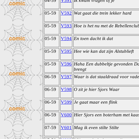
04-59
V591
Ik kwam vragen of je
05-59
V592
Wat gaat die trein lekker hard
05-59
V593
Hoe is het nu met de Rebellenclu
05-59
V594
En toen dacht ik dat
05-59
V595
Hee wie kan dat zijn Alstublieft
05-59
V596
Haha Een dubbeltje gevonden Da
brengt
06-59
V597
Waar is dat staaldraad voor vad
06-59
V598
O zit je hier Sjors Waar
06-59
V599
Je gaat maar een flink
06-59
V600
Hier Sjors een boterham met kaa
07-59
V601
Mag ik even stilte Stilte