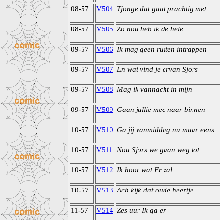
08-57
V504
Tjonge dat gaat prachtig met
08-57
V505
Zo nou heb ik de hele
09-57
V506
Ik mag geen ruiten intrappen
09-57
V507
En wat vind je ervan Sjors
09-57
V508
Mag ik vannacht in mijn
09-57
V509
Gaan jullie mee naar binnen
10-57
V510
Ga jij vanmiddag nu maar eens
10-57
V511
Nou Sjors we gaan weg tot
10-57
V512
Ik hoor wat Er zal
10-57
V513
Ach kijk dat oude heertje
11-57
V514
Zes uur Ik ga er