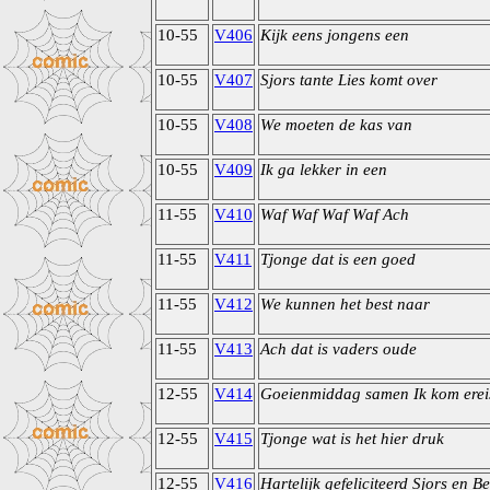
10-55
V406
Kijk eens jongens een
10-55
V407
Sjors tante Lies komt over
10-55
V408
We moeten de kas van
10-55
V409
Ik ga lekker in een
11-55
V410
Waf Waf Waf Waf Ach
11-55
V411
Tjonge dat is een goed
11-55
V412
We kunnen het best naar
11-55
V413
Ach dat is vaders oude
12-55
V414
Goeienmiddag samen Ik kom erei
12-55
V415
Tjonge wat is het hier druk
12-55
V416
Hartelijk gefeliciteerd Sjors en B