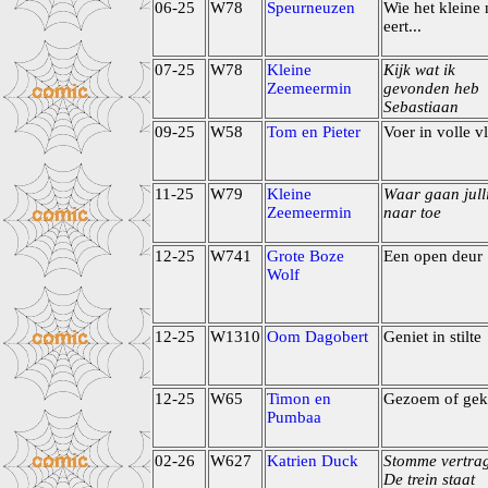
06-25
W78
Speurneuzen
Wie het kleine 
eert...
07-25
W78
Kleine
Kijk wat ik
Zeemeermin
gevonden heb
Sebastiaan
09-25
W58
Tom en Pieter
Voer in volle v
11-25
W79
Kleine
Waar gaan jull
Zeemeermin
naar toe
12-25
W741
Grote Boze
Een open deur
Wolf
12-25
W1310
Oom Dagobert
Geniet in stilte
12-25
W65
Timon en
Gezoem of gek
Pumbaa
02-26
W627
Katrien Duck
Stomme vertra
De trein staat