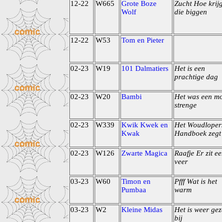
12-22
W665
Grote Boze
Zucht Hoe krijg
Wolf
die biggen
12-22
W53
Tom en Pieter
02-23
W19
101 Dalmatiers
Het is een
prachtige dag
02-23
W20
Bambi
Het was een m
strenge
02-23
W339
Kwik Kwek en
Het Woudloper
Kwak
Handboek zegt
02-23
W126
Zwarte Magica
Raafje Er zit e
veer
03-23
W60
Timon en
Pfff Wat is het
Pumbaa
warm
03-23
W2
Kleine Midas
Het is weer gez
bij