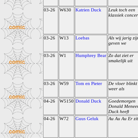
03-26
W630
Katrien Duck
Leuk toch een
klassiek concer
03-26
W13
Loebas
Als wij jarig zij
geven we
03-26
W1
Humphrey Bear
Zo dat ziet er
smakelijk uit
03-26
W59
Tom en Pieter
De vloer blinkt
weer als
04-26
W5150
Donald Duck
Goedemorgen
Donald Menee
Duck heeft
04-26
W72
Guus Geluk
Au Au Au Er zit