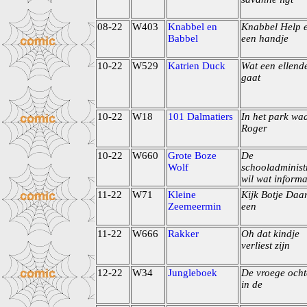
08-22
W403
Knabbel en
Knabbel Help 
Babbel
een handje
10-22
W529
Katrien Duck
Wat een ellend
gaat
10-22
W18
101 Dalmatiers
In het park wa
Roger
10-22
W660
Grote Boze
De
Wolf
schooladminist
wil wat informa
11-22
W71
Kleine
Kijk Botje Daar
Zeemeermin
een
11-22
W666
Rakker
Oh dat kindje
verliest zijn
12-22
W34
Jungleboek
De vroege och
in de