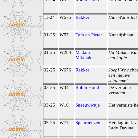
11-24
W675
Rakker
Hihi Wat is het
01-25
W57
Tom en Pieter
Kunstijsbaan
01-25
W284
Madam
Ha Makkie Kan
Mikmak
een kopje
02-25
W676
Rakker
Joepi We hebb
een nieuwe
schommel
03-25
W34
Robin Hood
De verrader
verraden
03-25
W10
Sneeuwwitje
Het vermiste he
05-25
W77
Speurneuzen
Het dagboek v
Lady Davina