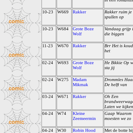
in een romanti
10-23
W669
Rakker
Rakker ruim je
spullen op
10-23
W684
Grote Boze
Vandaag grijp 
Wolf
die biggen
11-23
W670
Rakker
Brr Het is koud
het
02-24
W693
Grote Boze
He Bikkie Op w
Wolf
sta jij
02-24
W275
Madam
Drommles Haa
Mikmak
De helft van
03-24
W671
Rakker
Oh Een
brandweerwag
Laten we kijke
04-24
W74
Kleine
Gaap Waarom
Zeemeermin
moesten we zo
04-24
W30
Robin Hood
Met de botte bij