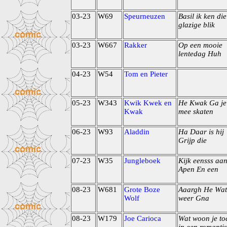
03-23
W69
Speurneuzen
Basil ik ken die
glazige blik
03-23
W667
Rakker
Op een mooie
lentedag Huh
04-23
W54
Tom en Pieter
05-23
W343
Kwik Kwek en
He Kwak Ga je
Kwak
mee skaten
06-23
W93
Aladdin
Ha Daar is hij
Grijp die
07-23
W35
Jungleboek
Kijk eensss aa
Apen En een
08-23
W681
Grote Boze
Aaargh He Wat
Wolf
weer Gna
08-23
W179
Joe Carioca
Wat woon je to