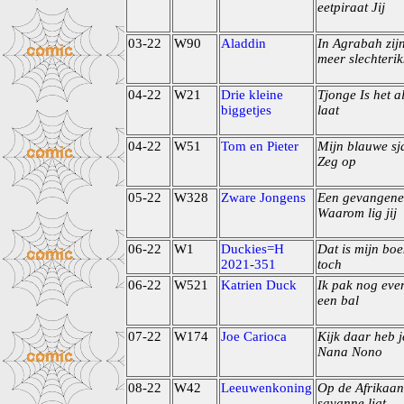
eetpiraat Jij
03-22
W90
Aladdin
In Agrabah zij
meer slechteri
04-22
W21
Drie kleine
Tjonge Is het a
biggetjes
laat
04-22
W51
Tom en Pieter
Mijn blauwe sj
Zeg op
05-22
W328
Zware Jongens
Een gevangene
Waarom lig jij
06-22
W1
Duckies=H
Dat is mijn boe
2021-351
toch
06-22
W521
Katrien Duck
Ik pak nog eve
een bal
07-22
W174
Joe Carioca
Kijk daar heb j
Nana Nono
08-22
W42
Leeuwenkoning
Op de Afrikaan
savanne ligt