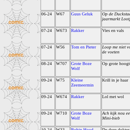
06-24
W67
Guus Geluk
Op de Ducksta
jaarmarkt Loot
07-24
W673
Rakker
Vies en vals
07-24
W56
Tom en Pieter
Loop me niet v
de voeten
08-24
W707
Grote Boze
Op grote hoogt
Wolf
09-24
W75
Kleine
Krill in je haar
Zeemeermin
09-24
W674
Rakker
Lol met wol
09-24
W710
Grote Boze
Ach kijk nou e
Wolf
Mini-bieb
10-24
W33
Robin Hood
De dure dokter