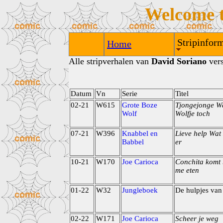
Welcome 
Stripinform
Home
Alle stripverhalen van
David Soriano
vers
Datum
Vn
Serie
Titel
02-21
W615
Grote Boze
Tjongejonge Wa
Wolf
Wolfje toch
07-21
W396
Knabbel en
Lieve help Wat 
Babbel
er
10-21
W170
Joe Carioca
Conchita komt 
me eten
01-22
W32
Jungleboek
De hulpjes van
02-22
W171
Joe Carioca
Scheer je weg