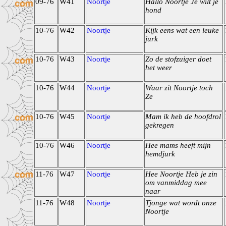
09-76
W41
Noortje
Hallo Noortje Je wilt je
hond
10-76
W42
Noortje
Kijk eens wat een leuke
jurk
10-76
W43
Noortje
Zo de stofzuiger doet
het weer
10-76
W44
Noortje
Waar zit Noortje toch
Ze
10-76
W45
Noortje
Mam ik heb de hoofdrol
gekregen
10-76
W46
Noortje
Hee mams heeft mijn
hemdjurk
11-76
W47
Noortje
Hee Noortje Heb je zin
om vanmiddag mee
naar
11-76
W48
Noortje
Tjonge wat wordt onze
Noortje