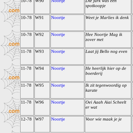
10-78
W90
Noortje
Die jurk was een
spotkoopje
10-78
W91
Noortje
Weet je Marlies ik denk
10-78
W92
Noortje
Hee Noortje Mag ik
zover met
11-78
W93
Noortje
Laat jij Bello nog even
11-78
W94
Noortje
He heerlijk hier op de
boerderij
11-78
W95
Noortje
Ik zit tegenwoordig op
karate
11-78
W96
Noortje
Oei Aaah Aiai Scheelt
er wat
12-78
W97
Noortje
Voor wie maak je je