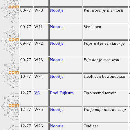
08-77
W70
Noortje
Wat woon je hier toch
09-77
W71
Noortje
Verslapen
09-77
W72
Noortje
Paps wil je een kaartje
09-77
W73
Noortje
Fijn dat je mee wou
10-77
W74
Noortje
Heeft een bewonderaar
12-77
V6
Roel Dijkstra
Op vreemd terrein
12-77
W75
Noortje
Wil je mijn nieuwe zeep
12-77
W76
Noortje
Oudjaar