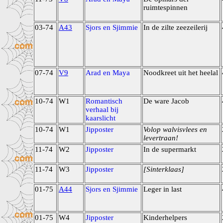
ruimtespinnen
03-74
A43
Sjors en Sjimmie
In de zilte zeezeilerij
07-74
V9
Arad en Maya
Noodkreet uit het heelal
10-74
W1
Romantisch
De ware Jacob
verhaal bij
kaarslicht
10-74
W1
Jipposter
Volop walvisvlees en
levertraan!
11-74
W2
Jipposter
In de supermarkt
11-74
W3
Jipposter
[Sinterklaas]
01-75
A44
Sjors en Sjimmie
Leger in last
01-75
W4
Jipposter
Kinderhelpers