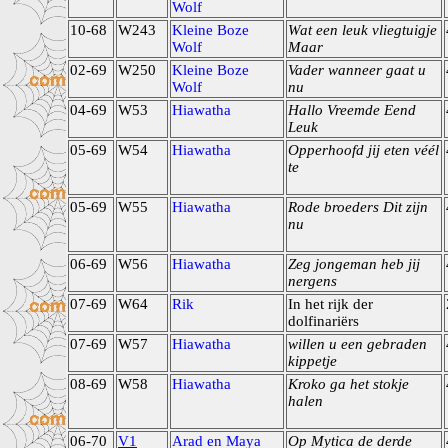
Wolf
10-68
W243
Kleine Boze
Wat een leuk vliegtuigje
Wolf
Maar
02-69
W250
Kleine Boze
Vader wanneer gaat u
Wolf
nu
04-69
W53
Hiawatha
Hallo Vreemde Eend
Leuk
05-69
W54
Hiawatha
Opperhoofd jij eten véél
te
05-69
W55
Hiawatha
Rode broeders Dit zijn
nu
06-69
W56
Hiawatha
Zeg jongeman heb jij
nergens
07-69
W64
Rik
In het rijk der
dolfinariërs
07-69
W57
Hiawatha
willen u een gebraden
kippetje
08-69
W58
Hiawatha
Kroko ga het stokje
halen
06-70
V1
Arad en Maya
Op Mytica de derde