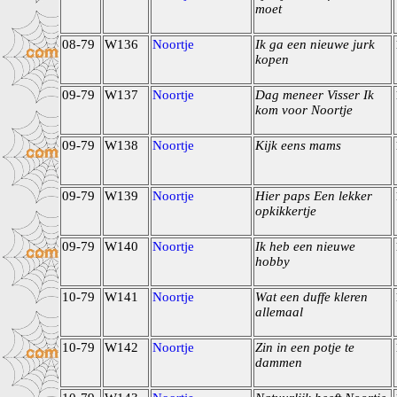
moet
08-79
W136
Noortje
Ik ga een nieuwe jurk
kopen
09-79
W137
Noortje
Dag meneer Visser Ik
kom voor Noortje
09-79
W138
Noortje
Kijk eens mams
09-79
W139
Noortje
Hier paps Een lekker
opkikkertje
09-79
W140
Noortje
Ik heb een nieuwe
hobby
10-79
W141
Noortje
Wat een duffe kleren
allemaal
10-79
W142
Noortje
Zin in een potje te
dammen