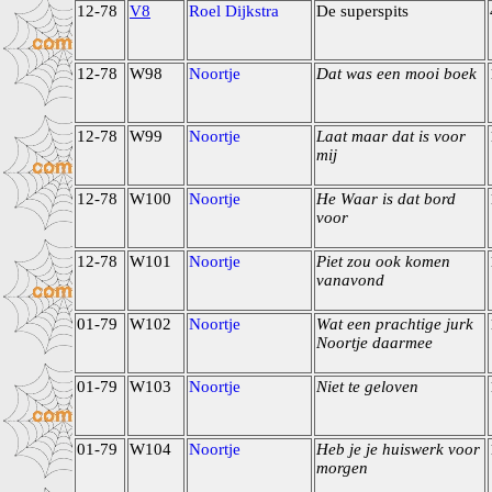
12-78
V8
Roel Dijkstra
De superspits
12-78
W98
Noortje
Dat was een mooi boek
12-78
W99
Noortje
Laat maar dat is voor
mij
12-78
W100
Noortje
He Waar is dat bord
voor
12-78
W101
Noortje
Piet zou ook komen
vanavond
01-79
W102
Noortje
Wat een prachtige jurk
Noortje daarmee
01-79
W103
Noortje
Niet te geloven
01-79
W104
Noortje
Heb je je huiswerk voor
morgen