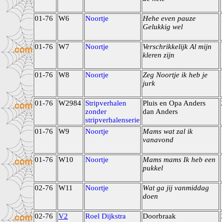
01-76
W6
Noortje
Hehe even pauze
Gelukkig wel
01-76
W7
Noortje
Verschrikkelijk Al mijn
kleren zijn
01-76
W8
Noortje
Zeg Noortje ik heb je
jurk
01-76
W2984
Stripverhalen
Pluis en Opa Anders
zonder
dan Anders
stripverhalenserie
01-76
W9
Noortje
Mams wat zal ik
vanavond
01-76
W10
Noortje
Mams mams Ik heb een
pukkel
02-76
W11
Noortje
Wat ga jij vanmiddag
doen
02-76
V2
Roel Dijkstra
Doorbraak