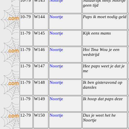
10-79
W143
Noortje
Natuurlijk heeft Noortje
geen tijd
10-79
W144
Noortje
Paps ik moet nodig geld
11-79
W145
Noortje
Kijk eens mams
11-79
W146
Noortje
Hoi Tina Wou je een
wedstrijd
11-79
W147
Noortje
Hee paps weet je dat je
me
11-79
W148
Noortje
Ik ben gisteravond op
dansles
11-79
W149
Noortje
Ik hoop dat paps deze
12-79
W150
Noortje
Dus je weet het he
Noortje