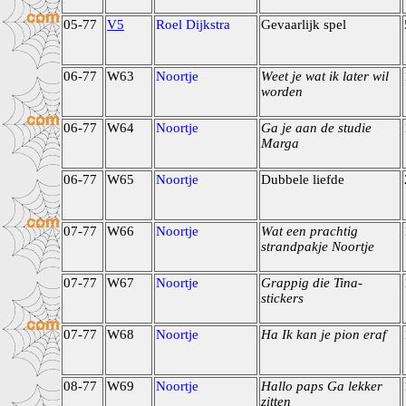
05-77
V5
Roel Dijkstra
Gevaarlijk spel
06-77
W63
Noortje
Weet je wat ik later wil
worden
06-77
W64
Noortje
Ga je aan de studie
Marga
06-77
W65
Noortje
Dubbele liefde
07-77
W66
Noortje
Wat een prachtig
strandpakje Noortje
07-77
W67
Noortje
Grappig die Tina-
stickers
07-77
W68
Noortje
Ha Ik kan je pion eraf
08-77
W69
Noortje
Hallo paps Ga lekker
zitten