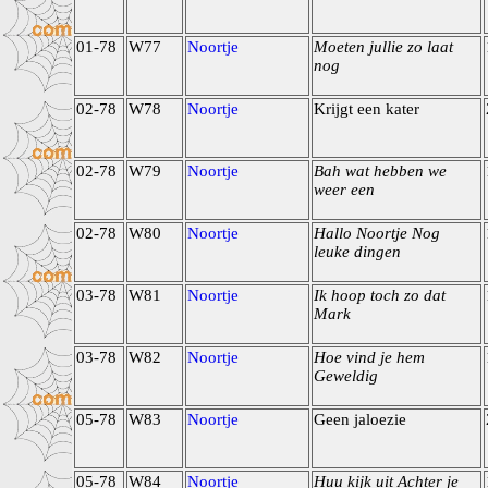
01-78
W77
Noortje
Moeten jullie zo laat
nog
02-78
W78
Noortje
Krijgt een kater
02-78
W79
Noortje
Bah wat hebben we
weer een
02-78
W80
Noortje
Hallo Noortje Nog
leuke dingen
03-78
W81
Noortje
Ik hoop toch zo dat
Mark
03-78
W82
Noortje
Hoe vind je hem
Geweldig
05-78
W83
Noortje
Geen jaloezie
05-78
W84
Noortje
Huu kijk uit Achter je