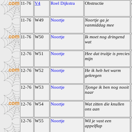
11-76
V4
Roel Dijkstra
Obstructie
11-76
W49
Noortje
Noortje ga je
vanmiddag mee
11-76
W50
Noortje
Ik moet nog dringend
wat
12-76
W51
Noortje
Hee dat truitje is precies
mijn
12-76
W52
Noortje
He ik heb het warm
gekregen
12-76
W53
Noortje
Tjonge ik ben nog nooit
naar
12-76
W54
Noortje
Wat zitten die knullen
ons aan
12-76
W55
Noortje
Wil je vast een
appelflap