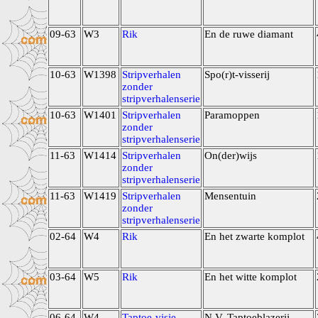
09-63
W3
Rik
En de ruwe diamant
10-63
W1398
Stripverhalen
Spo(r)t-visserij
zonder
stripverhalenserie
10-63
W1401
Stripverhalen
Paramoppen
zonder
stripverhalenserie
11-63
W1414
Stripverhalen
On(der)wijs
zonder
stripverhalenserie
11-63
W1419
Stripverhalen
Mensentuin
zonder
stripverhalenserie
02-64
W4
Rik
En het zwarte komplot
03-64
W5
Rik
En het witte komplot
06-64
W4
Taptoe-visie
N.V. Taptoeblazerij