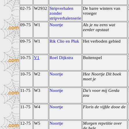
02-75
W2932
Stripverhalen
De barre winters van
zonder
vroeger
stripverhalenserie
09-75
W1
Noortje
Als je nu eens wat
eerder opstaat
09-75
W1
Rik Clio en Pluk
Het verboden gebied
10-75
V1
Roel Dijkstra
Buitenspel
10-75
W2
Noortje
Hee Noortje Dit boek
moet je
11-75
W3
Noortje
Da's voor mij Gerda
zou
11-75
W4
Noortje
Floris de vijfde dooe de
12-75
W5
Noortje
Morgen repetitie over
de hele