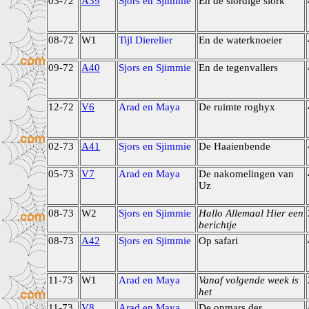
03-72
A39
Sjors en Sjimmie
En de slordige slork
08-72
W1
Tijl Dierelier
En de waterknoeier
09-72
A40
Sjors en Sjimmie
En de tegenvallers
12-72
V6
Arad en Maya
De ruimte roghyx
02-73
A41
Sjors en Sjimmie
De Haaienbende
05-73
V7
Arad en Maya
De nakomelingen van
Uz
08-73
W2
Sjors en Sjimmie
Hallo Allemaal Hier een
berichtje
08-73
A42
Sjors en Sjimmie
Op safari
11-73
W1
Arad en Maya
Vanaf volgende week is
het
11-73
V8
Arad en Maya
De opmars der