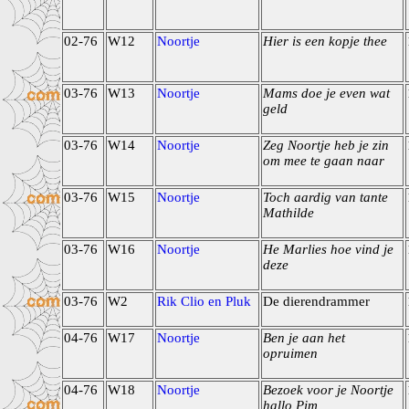
02-76
W12
Noortje
Hier is een kopje thee
03-76
W13
Noortje
Mams doe je even wat
geld
03-76
W14
Noortje
Zeg Noortje heb je zin
om mee te gaan naar
03-76
W15
Noortje
Toch aardig van tante
Mathilde
03-76
W16
Noortje
He Marlies hoe vind je
deze
03-76
W2
Rik Clio en Pluk
De dierendrammer
04-76
W17
Noortje
Ben je aan het
opruimen
04-76
W18
Noortje
Bezoek voor je Noortje
hallo Pim