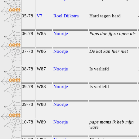
05-78
V7
Roel Dijkstra
Hard tegen hard
06-78
W85
Noortje
Paps doe jij zo open als
07-78
W86
Noortje
De kat kan hier niet
08-78
W87
Noortje
Is verliefd
09-78
W88
Noortje
Is verliefd
09-78
W88
Noortje
10-78
W89
Noortje
paps mams ik heb mijn
ware