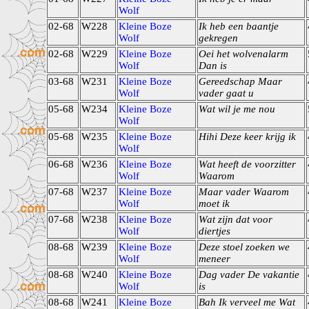
Wolf
02-68
W228
Kleine Boze
Ik heb een baantje
Wolf
gekregen
02-68
W229
Kleine Boze
Oei het wolvenalarm
Wolf
Dan is
03-68
W231
Kleine Boze
Gereedschap Maar
Wolf
vader gaat u
05-68
W234
Kleine Boze
Wat wil je me nou
Wolf
05-68
W235
Kleine Boze
Hihi Deze keer krijg ik
Wolf
06-68
W236
Kleine Boze
Wat heeft de voorzitter
Wolf
Waarom
07-68
W237
Kleine Boze
Maar vader Waarom
Wolf
moet ik
07-68
W238
Kleine Boze
Wat zijn dat voor
Wolf
diertjes
08-68
W239
Kleine Boze
Deze stoel zoeken we
Wolf
meneer
08-68
W240
Kleine Boze
Dag vader De vakantie
Wolf
is
08-68
W241
Kleine Boze
Bah Ik verveel me Wat