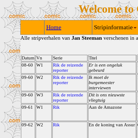
Welcome to
Home
Stripinformatie
Alle stripverhalen van
Jan Steeman
verschenen in a
Datum
Vn
Serie
Titel
08-60
W1
Rik de reizende
Er is een ongeluk
reporter
gebeurd
09-60
W2
Rik de reizende
Ik moet de
reporter
burgemeester
interviewen
09-60
W3
Rik de reizende
Dit is ons nieuwste
reporter
vliegtuig
09-61
W1
Rik
Aan de Amazone
09-62
W2
Rik
En de koning van Assur