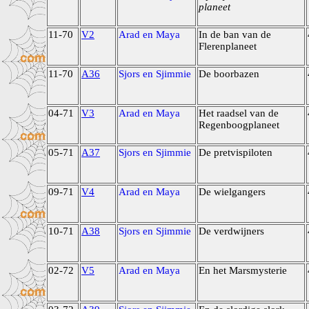
planeet
11-70
V2
Arad en Maya
In de ban van de
Flerenplaneet
11-70
A36
Sjors en Sjimmie
De boorbazen
04-71
V3
Arad en Maya
Het raadsel van de
Regenboogplaneet
05-71
A37
Sjors en Sjimmie
De pretvispiloten
09-71
V4
Arad en Maya
De wielgangers
10-71
A38
Sjors en Sjimmie
De verdwijners
02-72
V5
Arad en Maya
En het Marsmysterie