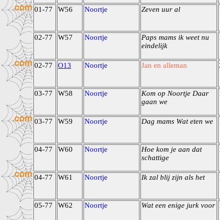
01-77
W56
Noortje
Zeven uur al
02-77
W57
Noortje
Paps mams ik weet nu
eindelijk
02-77
O13
Noortje
Jan en alleman
03-77
W58
Noortje
Kom op Noortje Daar
gaan we
03-77
W59
Noortje
Dag mams Wat eten we
04-77
W60
Noortje
Hoe kom je aan dat
schattige
04-77
W61
Noortje
Ik zal blij zijn als het
05-77
W62
Noortje
Wat een enige jurk voor