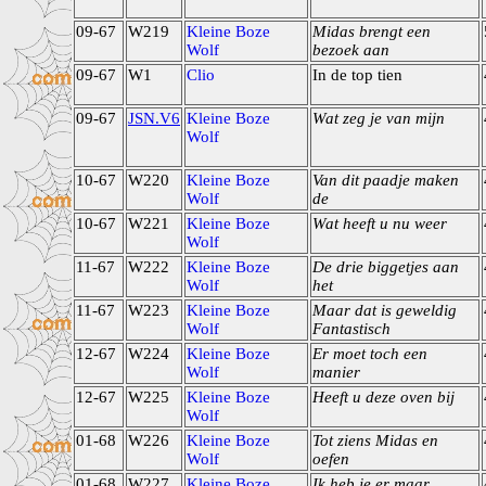
09-67
W219
Kleine Boze
Midas brengt een
Wolf
bezoek aan
09-67
W1
Clio
In de top tien
09-67
JSN.V6
Kleine Boze
Wat zeg je van mijn
Wolf
10-67
W220
Kleine Boze
Van dit paadje maken
Wolf
de
10-67
W221
Kleine Boze
Wat heeft u nu weer
Wolf
11-67
W222
Kleine Boze
De drie biggetjes aan
Wolf
het
11-67
W223
Kleine Boze
Maar dat is geweldig
Wolf
Fantastisch
12-67
W224
Kleine Boze
Er moet toch een
Wolf
manier
12-67
W225
Kleine Boze
Heeft u deze oven bij
Wolf
01-68
W226
Kleine Boze
Tot ziens Midas en
Wolf
oefen
01-68
W227
Kleine Boze
Ik heb je er maar