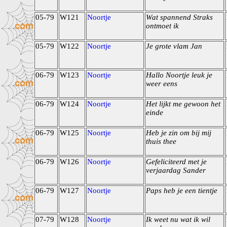
05-79
W121
Noortje
Wat spannend Straks
ontmoet ik
05-79
W122
Noortje
Je grote vlam Jan
06-79
W123
Noortje
Hallo Noortje leuk je
weer eens
06-79
W124
Noortje
Het lijkt me gewoon het
einde
06-79
W125
Noortje
Heb je zin om bij mij
thuis thee
06-79
W126
Noortje
Gefeliciteerd met je
verjaardag Sander
06-79
W127
Noortje
Paps heb je een tientje
07-79
W128
Noortje
Ik weet nu wat ik wil