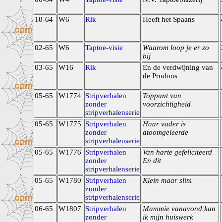
10-64
W6
Rik
Heeft het Spaans
02-65
W6
Taptoe-visie
Waarom loop je er zo
bij
03-65
W16
Rik
En de verdwijning van
de Prudons
05-65
W1774
Stripverhalen
Toppunt van
zonder
voorzichtigheid
stripverhalenserie
05-65
W1775
Stripverhalen
Haar vader is
zonder
atoomgeleerde
stripverhalenserie
05-65
W1776
Stripverhalen
Van harte gefeliciteerd
zonder
En dit
stripverhalenserie
05-65
W1780
Stripverhalen
Klein maar slim
zonder
stripverhalenserie
06-65
W1807
Stripverhalen
Mammie vanavond kan
zonder
ik mijn huiswerk