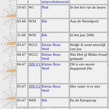
stripverhalenserie
10-65
W1
Pluk
In het hol van de leeuw
03-66
W34
Rik
Aan de Noordpool
11-66
W50
Rik
In het jaar 2066
03-67
W211
Kleine Boze
Wolfje ik word misselijk
Wolf
van jou
04-67
W212
Kleine Boze
Wat Heb jij Midas braaf
Wolf
gemaakt
04-67
JSN.V1
Kleine Boze
Dit is een mooie
Wolf
dagspreuk Die
05-67
JSN.V2
Kleine Boze
Hee vader is er niet
Wolf
05-67
W60
Rik
En de Europacup