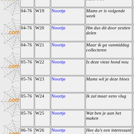
04-76
W19
Noortje
Mams er is volgende
week
04-76
W20
Noortje
Hm dus dit door zestien
delen
04-76
W21
Noortje
Maar ik ga vanmiddag
collecteren
05-76
W22
Noortje
Is deze vieze hond nou
05-76
W23
Noortje
Mams wil je deze bloes
05-76
W24
Noortje
Ik zal maar eens vlug
05-76
W25
Noortje
Wat ben je aan het
maken
06-76
W26
Noortje
Hee da's een interessant