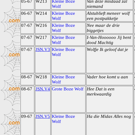
05-67
W213
Kleine Boze
Van deze misdaad zal
Wolf
niemand
06-67
W214
Kleine Boze
Alstublieft meneer wolf
Wolf
een postpakketje
07-67
W216
Kleine Boze
Nee maar de drie
Wolf
biggetjes
07-67
W217
Kleine Boze
I-Van-Hoooooo Jij bent
Wolf
dood Machtig
07-67
JSN.V3
Kleine Boze
Wolfje Ik geloof dat je
Wolf
08-67
W218
Kleine Boze
Vader hoe komt u aan
Wolf
08-67
JSN.V4
Grote Boze Wolf
Hee Dat is een
merkwaardig
09-67
JSN.V5
Kleine Boze
Ha die Midas Alles nog
Wolf