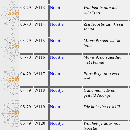
03-79
W113
Noortje
Wat ben je aan het
schrijven
03-79
W114
Noortje
Zeg Noortje zal ik een
schaal
04-79
W115
Noortje
Mams ik weet wat ik
later
04-79
W116
Noortje
Mams ik ga zaterdag
met Hennie
04-79
W117
Noortje
Paps ik ga nog even
met
04-79
W118
Noortje
Hallo mams Even
geduld Noortje
05-79
W119
Noortje
Die knie ziet er lelijk
05-79
W120
Noortje
Wat heb je daar nou
Noortje