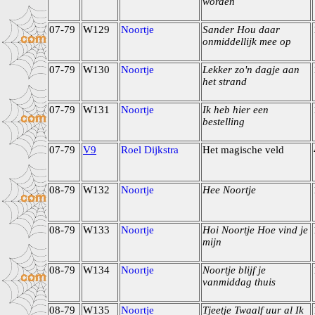
worden
07-79
W129
Noortje
Sander Hou daar
onmiddellijk mee op
07-79
W130
Noortje
Lekker zo'n dagje aan
het strand
07-79
W131
Noortje
Ik heb hier een
bestelling
07-79
V9
Roel Dijkstra
Het magische veld
08-79
W132
Noortje
Hee Noortje
08-79
W133
Noortje
Hoi Noortje Hoe vind je
mijn
08-79
W134
Noortje
Noortje blijf je
vanmiddag thuis
08-79
W135
Noortje
Tjeetje Twaalf uur al Ik