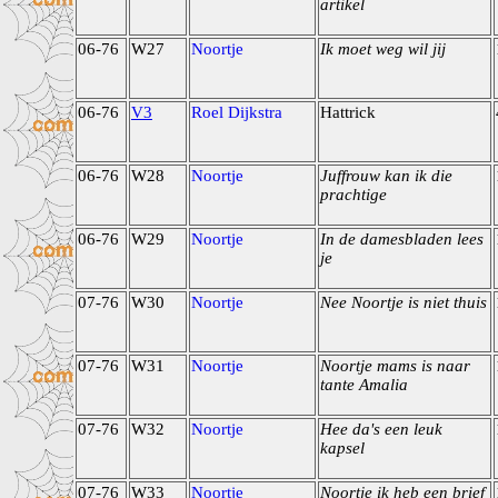
artikel
06-76
W27
Noortje
Ik moet weg wil jij
06-76
V3
Roel Dijkstra
Hattrick
06-76
W28
Noortje
Juffrouw kan ik die
prachtige
06-76
W29
Noortje
In de damesbladen lees
je
07-76
W30
Noortje
Nee Noortje is niet thuis
07-76
W31
Noortje
Noortje mams is naar
tante Amalia
07-76
W32
Noortje
Hee da's een leuk
kapsel
07-76
W33
Noortje
Noortje ik heb een brief