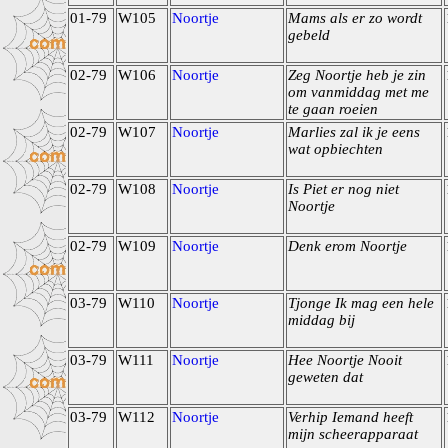
01-79
W105
Noortje
Mams als er zo wordt
gebeld
02-79
W106
Noortje
Zeg Noortje heb je zin
om vanmiddag met me
te gaan roeien
02-79
W107
Noortje
Marlies zal ik je eens
wat opbiechten
02-79
W108
Noortje
Is Piet er nog niet
Noortje
02-79
W109
Noortje
Denk erom Noortje
03-79
W110
Noortje
Tjonge Ik mag een hele
middag bij
03-79
W111
Noortje
Hee Noortje Nooit
geweten dat
03-79
W112
Noortje
Verhip Iemand heeft
mijn scheerapparaat