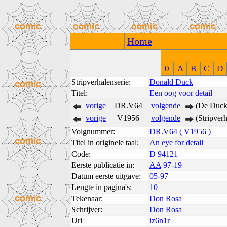
Home
0
A
B
C
D
Stripverhalenserie:
Donald Duck
Titel:
Een oog voor detail
vorige
DR.V64
volgende
(De Duck 
vorige
V1956
volgende
(Stripver
Volgnummer:
DR.V64 ( V1956 )
Titel in originele taal:
An eye for detail
Code:
D 94121
Eerste publicatie in:
AA
97-19
Datum eerste uitgave:
05-97
Lengte in pagina's:
10
Tekenaar:
Don Rosa
Schrijver:
Don Rosa
Uri
iz6n1r