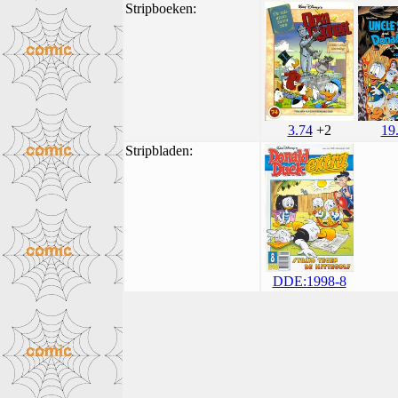
Stripboeken:
3.74
+2
19
Stripbladen:
DDE:1998-8