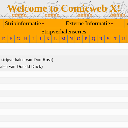
Welcome to Comicweb X!
Stripinformatie
Externe Informatie
Stripverhalenseries
E
F
G
H
I
J
K
L
M
N
O
P
Q
R
S
T
U
stripverhalen van Don Rosa)
halen van Donald Duck)