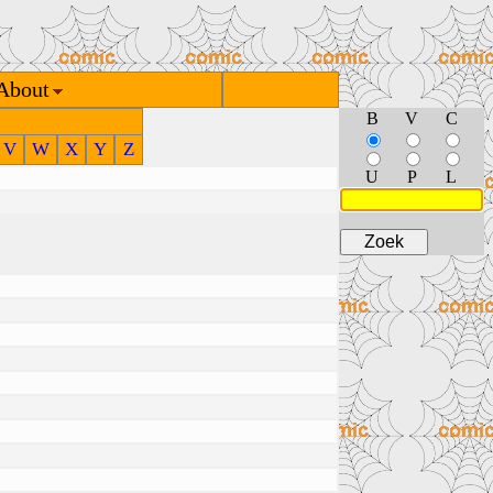
About
B
V
C
V
W
X
Y
Z
U
P
L