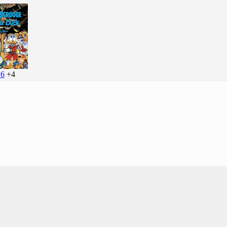
.6
+4