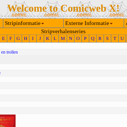
Welcome to Comicweb X!
Stripinformatie
Externe Informatie
Stripverhalenseries
E
F
G
H
I
J
K
L
M
N
O
P
Q
R
S
T
U
en trollen
e