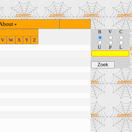
About
B
V
C
V
W
X
Y
Z
U
P
L