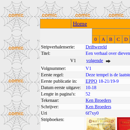
Home
0
A
B
C
D
Stripverhalenserie:
Driftwereld
Titel:
Een verhaal over dieven 
V1
volgende
Volgnummer:
V1
Eerste regel:
Deze tempel is de laatst
Eerste publicatie in:
EPPO
18-21/19-9
Datum eerste uitgave:
10-18
Lengte in pagina's:
52
Tekenaar:
Ken Broeders
Schrijver:
Ken Broeders
Uri
6f7xy0
Stripboeken: