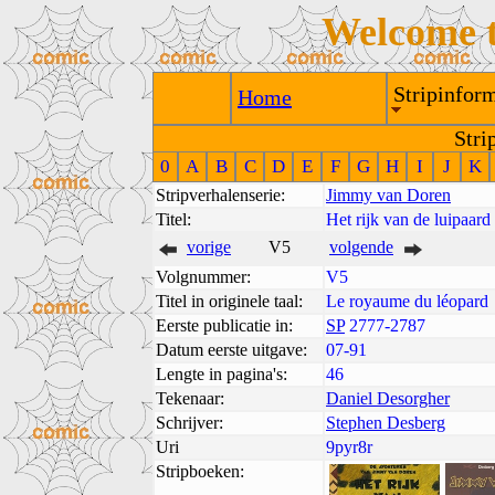
Welcome 
Stripinform
Home
Stri
0
A
B
C
D
E
F
G
H
I
J
K
Stripverhalenserie:
Jimmy van Doren
Titel:
Het rijk van de luipaard
vorige
V5
volgende
Volgnummer:
V5
Titel in originele taal:
Le royaume du léopard
Eerste publicatie in:
SP
2777-2787
Datum eerste uitgave:
07-91
Lengte in pagina's:
46
Tekenaar:
Daniel Desorgher
Schrijver:
Stephen Desberg
Uri
9pyr8r
Stripboeken: