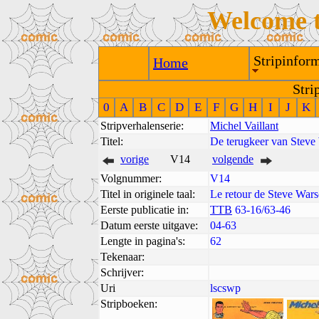
Welcome 
Stripinform
Home
Stri
0
A
B
C
D
E
F
G
H
I
J
K
Stripverhalenserie:
Michel Vaillant
Titel:
De terugkeer van Steve
vorige
V14
volgende
Volgnummer:
V14
Titel in originele taal:
Le retour de Steve War
Eerste publicatie in:
TTB
63-16/63-46
Datum eerste uitgave:
04-63
Lengte in pagina's:
62
Tekenaar:
Schrijver:
Uri
lscswp
Stripboeken: