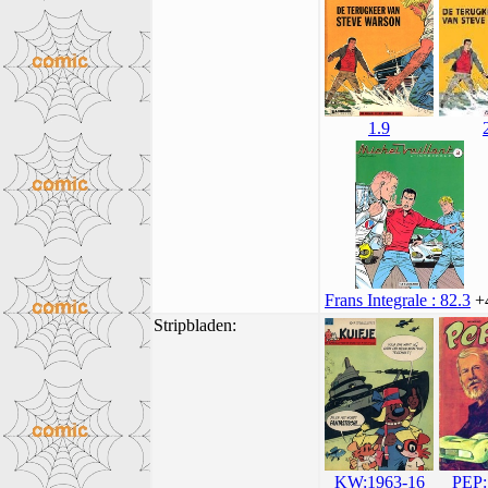
1.9
Frans Integrale : 82.3
+
Stripbladen:
KW:1963-16
PEP: