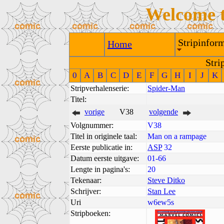
Welcome 
Stripinform
Home
Stri
0
A
B
C
D
E
F
G
H
I
J
K
Stripverhalenserie:
Spider-Man
Titel:
vorige
V38
volgende
Volgnummer:
V38
Titel in originele taal:
Man on a rampage
Eerste publicatie in:
ASP
32
Datum eerste uitgave:
01-66
Lengte in pagina's:
20
Tekenaar:
Steve Ditko
Schrijver:
Stan Lee
Uri
w6ew5s
Stripboeken: