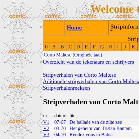
Welcome 
Stripinform
Home
Stri
0
A
B
C
D
E
F
G
H
I
J
K
Corto Maltese
(Originele taal)
Overzicht van de tekenaars en schrijvers
Stripverhalen van Corto Maltese
Aditionele stripverhalen van Corto Maltes
Stripverhalenreeksen
Stripverhalen van Corto Malt
nr.
datum
titel
V1
07-67
De ballade van de zilte zee
V2
03-70
Het geheim van Tristan Bantam
V3
04-70
Rendez vous in Bahia