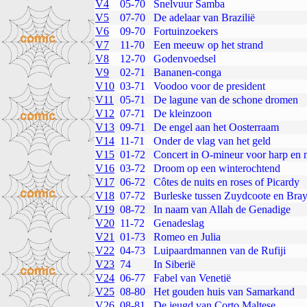
V4
05-70
Snelvuur Samba
V5
07-70
De adelaar van Brazilië
V6
09-70
Fortuinzoekers
V7
11-70
Een meeuw op het strand
V8
12-70
Godenvoedsel
V9
02-71
Bananen-conga
V10
03-71
Voodoo voor de president
V11
05-71
De lagune van de schone dromen
V12
07-71
De kleinzoon
V13
09-71
De engel aan het Oosterraam
V14
11-71
Onder de vlag van het geld
V15
01-72
Concert in O-mineur voor harp en n
V16
03-72
Droom op een winterochtend
V17
06-72
Côtes de nuits en roses of Picardy
V18
07-72
Burleske tussen Zuydcoote en Bra
V19
08-72
In naam van Allah de Genadige
V20
11-72
Genadeslag
V21
01-73
Romeo en Julia
V22
04-73
Luipaardmannen van de Rufiji
V23
74
In Siberië
V24
06-77
Fabel van Venetië
V25
08-80
Het gouden huis van Samarkand
V26
08-81
De jeugd van Corto Maltese