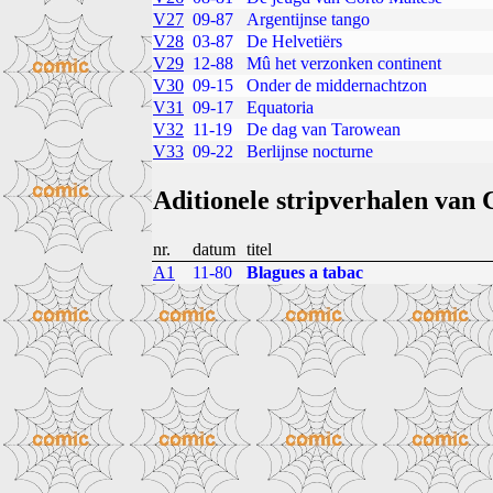
V27
09-87
Argentijnse tango
V28
03-87
De Helvetiërs
V29
12-88
Mû het verzonken continent
V30
09-15
Onder de middernachtzon
V31
09-17
Equatoria
V32
11-19
De dag van Tarowean
V33
09-22
Berlijnse nocturne
Aditionele stripverhalen van 
nr.
datum
titel
A1
11-80
Blagues a tabac