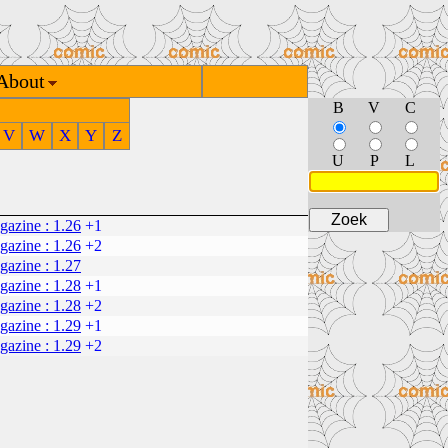
About
B
V
C
V
W
X
Y
Z
U
P
L
azine : 1.26
+1
azine : 1.26
+2
azine : 1.27
azine : 1.28
+1
azine : 1.28
+2
azine : 1.29
+1
azine : 1.29
+2