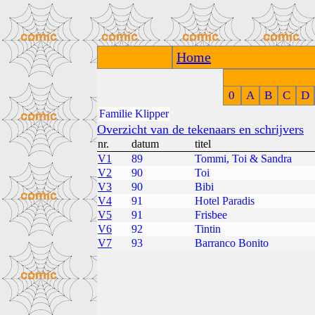
Home
0
A
B
C
D
Familie Klipper
Overzicht van de tekenaars en schrijvers
nr.
datum
titel
V1
89
Tommi, Toi & Sandra
V2
90
Toi
V3
90
Bibi
V4
91
Hotel Paradis
V5
91
Frisbee
V6
92
Tintin
V7
93
Barranco Bonito