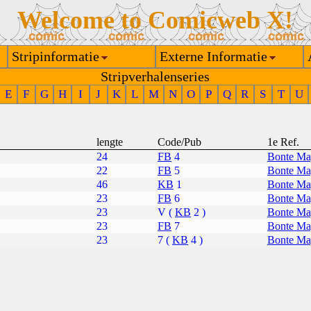
Welcome to Comicweb X!
Stripinformatie
Externe Informatie
Stripverhalenseries
E
F
G
H
I
J
K
L
M
N
O
P
Q
R
S
T
U
lengte
Code/Pub
1e Ref.
24
FB
4
Bonte Mag
22
FB
5
Bonte Mag
46
KB
1
Bonte Mag
23
FB
6
Bonte Mag
23
V (
KB
2 )
Bonte Mag
23
FB
7
Bonte Mag
23
7 (
KB
4 )
Bonte Mag