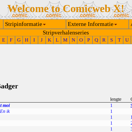
Welcome to Comicweb X!
Stripinformatie
Externe Informatie
Stripverhalenseries
E
F
G
H
I
J
K
L
M
N
O
P
Q
R
S
T
U
Badger
lengte
t moi
1
En ik
1
1
1
1