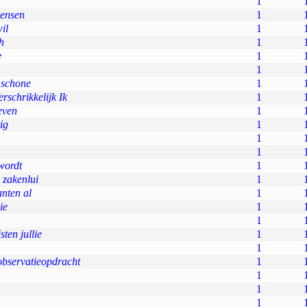
1
mensen
1
il
1
h
1
e
1
1
 schone
1
schrikkelijk Ik
1
even
1
ig
1
1
1
wordt
1
 zakenlui
1
nten al
1
ie
1
1
ten jullie
1
1
 observatieopdracht
1
1
1
1