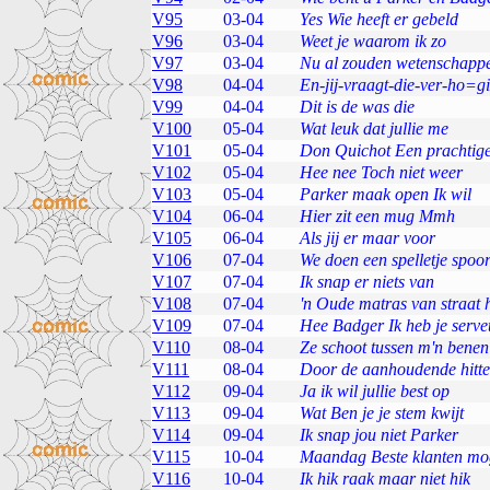
V95
03-04
Yes Wie heeft er gebeld
V96
03-04
Weet je waarom ik zo
V97
03-04
Nu al zouden wetenschappe
V98
04-04
En-jij-vraagt-die-ver-ho=g
V99
04-04
Dit is de was die
V100
05-04
Wat leuk dat jullie me
V101
05-04
Don Quichot Een prachtige
V102
05-04
Hee nee Toch niet weer
V103
05-04
Parker maak open Ik wil
V104
06-04
Hier zit een mug Mmh
V105
06-04
Als jij er maar voor
V106
07-04
We doen een spelletje spoo
V107
07-04
Ik snap er niets van
V108
07-04
'n Oude matras van straat 
V109
07-04
Hee Badger Ik heb je serve
V110
08-04
Ze schoot tussen m'n benen
V111
08-04
Door de aanhoudende hitte
V112
09-04
Ja ik wil jullie best op
V113
09-04
Wat Ben je je stem kwijt
V114
09-04
Ik snap jou niet Parker
V115
10-04
Maandag Beste klanten mo
V116
10-04
Ik hik raak maar niet hik