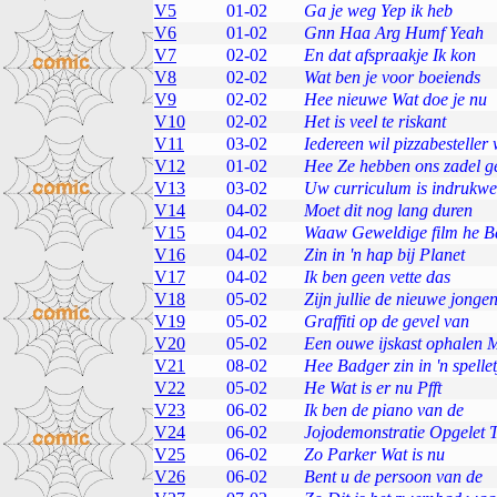
V5
01-02
Ga je weg Yep ik heb
V6
01-02
Gnn Haa Arg Humf Yeah
V7
02-02
En dat afspraakje Ik kon
V8
02-02
Wat ben je voor boeiends
V9
02-02
Hee nieuwe Wat doe je nu
V10
02-02
Het is veel te riskant
V11
03-02
Iedereen wil pizzabesteller
V12
01-02
Hee Ze hebben ons zadel ge
V13
03-02
Uw curriculum is indrukw
V14
04-02
Moet dit nog lang duren
V15
04-02
Waaw Geweldige film he B
V16
04-02
Zin in 'n hap bij Planet
V17
04-02
Ik ben geen vette das
V18
05-02
Zijn jullie de nieuwe jonge
V19
05-02
Graffiti op de gevel van
V20
05-02
Een ouwe ijskast ophalen M
V21
08-02
Hee Badger zin in 'n spellet
V22
05-02
He Wat is er nu Pfft
V23
06-02
Ik ben de piano van de
V24
06-02
Jojodemonstratie Opgelet T
V25
06-02
Zo Parker Wat is nu
V26
06-02
Bent u de persoon van de