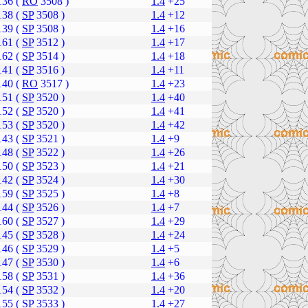
136 (
RO
3508 )
1.4
+25
138 (
SP
3508 )
1.4
+12
139 (
SP
3508 )
1.4
+16
161 (
SP
3512 )
1.4
+17
162 (
SP
3514 )
1.4
+18
141 (
SP
3516 )
1.4
+11
140 (
RO
3517 )
1.4
+23
151 (
SP
3520 )
1.4
+40
152 (
SP
3520 )
1.4
+41
153 (
SP
3520 )
1.4
+42
143 (
SP
3521 )
1.4
+9
148 (
SP
3522 )
1.4
+26
150 (
SP
3523 )
1.4
+21
142 (
SP
3524 )
1.4
+30
159 (
SP
3525 )
1.4
+8
144 (
SP
3526 )
1.4
+7
160 (
SP
3527 )
1.4
+29
145 (
SP
3528 )
1.4
+24
146 (
SP
3529 )
1.4
+5
147 (
SP
3530 )
1.4
+6
158 (
SP
3531 )
1.4
+36
154 (
SP
3532 )
1.4
+20
155 (
SP
3533 )
1.4
+27