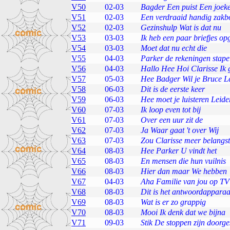
V50
02-03
Bagder Een puist Een joeke
V51
02-03
Een verdraaid handig zakb
V52
02-03
Gezinshulp Wat is dat nu
V53
03-03
Ik heb een paar briefjes o
V54
03-03
Moet dat nu echt die
V55
04-03
Parker de rekeningen stape
V56
04-03
Hallo Hee Hoi Clarisse Ik 
V57
05-03
Hee Badger Wil je Bruce L
V58
06-03
Dit is de eerste keer
V59
06-03
Hee moet je luisteren Leide
V60
07-03
Ik loop even tot bij
V61
07-03
Over een uur zit de
V62
07-03
Ja Waar gaat 't over Wij
V63
07-03
Zou Clarisse meer belangst
V64
08-03
Hee Parker U vindt het
V65
08-03
En mensen die hun vuilnis
V66
08-03
Hier dan maar We hebben
V67
04-03
Aha Familie van jou op TV
V68
08-03
Dit is het antwoordapparaa
V69
08-03
Wat is er zo grappig
V70
08-03
Mooi Ik denk dat we bijna
V71
09-03
Stik De stoppen zijn doorg