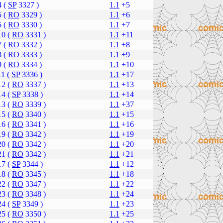
4 (
SP
3327 )
1.1
+5
5 (
RO
3329 )
1.1
+6
6 (
RO
3330 )
1.1
+7
10 (
RO
3331 )
1.1
+11
7 (
RO
3332 )
1.1
+8
8 (
RO
3333 )
1.1
+9
9 (
RO
3334 )
1.1
+10
11 (
SP
3336 )
1.1
+17
12 (
RO
3337 )
1.1
+13
14 (
SP
3338 )
1.1
+14
13 (
RO
3339 )
1.1
+37
15 (
RO
3340 )
1.1
+15
16 (
RO
3341 )
1.1
+16
19 (
RO
3342 )
1.1
+19
20 (
RO
3342 )
1.1
+20
21 (
RO
3342 )
1.1
+21
17 (
SP
3344 )
1.1
+12
18 (
RO
3345 )
1.1
+18
22 (
RO
3347 )
1.1
+22
23 (
RO
3348 )
1.1
+24
24 (
SP
3349 )
1.1
+23
25 (
RO
3350 )
1.1
+25