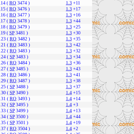
114 (
RO
3474 )
1.3
+11
115 (
RO
3476 )
1.3
+17
116 (
RO
3477 )
1.3
+16
117 (
RO
3478 )
1.3
+44
118 (
RO
3479 )
1.3
+25
119 (
SP
3481 )
1.3
+30
123 (
RO
3482 )
1.3
+35
121 (
RO
3483 )
1.3
+42
122 (
RO
3483 )
1.3
+32
124 (
SP
3483 )
1.3
+34
126 (
RO
3484 )
1.3
+36
127 (
SP
3485 )
1.3
+43
128 (
RO
3486 )
1.3
+41
129 (
RO
3487 )
1.3
+38
125 (
SP
3488 )
1.3
+37
130 (
SP
3490 )
1.4
+15
131 (
RO
3493 )
1.4
+14
132 (
SP
3495 )
1.4
+3
133 (
SP
3499 )
1.4
+13
134 (
SP
3500 )
1.4
+44
135 (
SP
3501 )
1.4
+19
137 (
RO
3504 )
1.4
+2