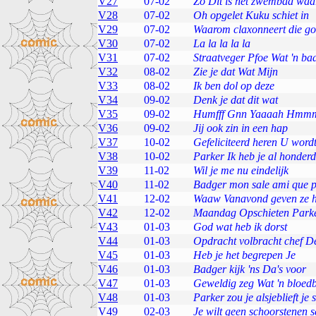
V27
07-02
Zo Dit is het zwembad waa
V28
07-02
Oh opgelet Kuku schiet in
V29
07-02
Waarom claxonneert die go
V30
07-02
La la la la la
V31
07-02
Straatveger Pfoe Wat 'n b
V32
08-02
Zie je dat Wat Mijn
V33
08-02
Ik ben dol op deze
V34
09-02
Denk je dat dit wat
V35
09-02
Humfff Gnn Yaaaah Hmmm
V36
09-02
Jij ook zin in een hap
V37
10-02
Gefeliciteerd heren U word
V38
10-02
Parker Ik heb je al honderd
V39
11-02
Wil je me nu eindelijk
V40
11-02
Badger mon sale ami que p
V41
12-02
Waaw Vanavond geven ze h
V42
12-02
Maandag Opschieten Parke
V43
01-03
God wat heb ik dorst
V44
01-03
Opdracht volbracht chef D
V45
01-03
Heb je het begrepen Je
V46
01-03
Badger kijk 'ns Da's voor
V47
01-03
Geweldig zeg Wat 'n bloed
V48
01-03
Parker zou je alsjeblieft je 
V49
02-03
Je wilt geen schoorstenen