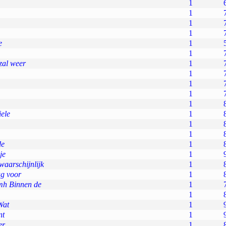
1
1
1
1
e
1
1
zal weer
1
1
1
1
1
iele
1
1
1
de
1
je
1
aarschijnlijk
1
ag voor
1
h Binnen de
1
1
Wat
1
nt
1
er
1