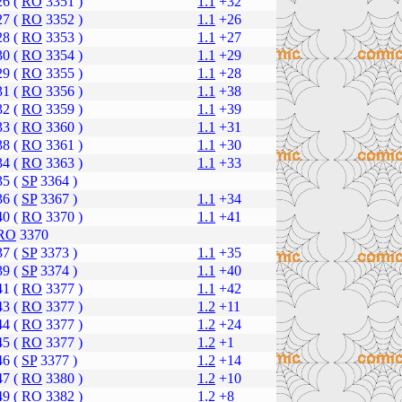
26 (
RO
3351 )
1.1
+32
27 (
RO
3352 )
1.1
+26
28 (
RO
3353 )
1.1
+27
30 (
RO
3354 )
1.1
+29
29 (
RO
3355 )
1.1
+28
31 (
RO
3356 )
1.1
+38
32 (
RO
3359 )
1.1
+39
33 (
RO
3360 )
1.1
+31
38 (
RO
3361 )
1.1
+30
34 (
RO
3363 )
1.1
+33
35 (
SP
3364 )
36 (
SP
3367 )
1.1
+34
40 (
RO
3370 )
1.1
+41
RO
3370
37 (
SP
3373 )
1.1
+35
39 (
SP
3374 )
1.1
+40
41 (
RO
3377 )
1.1
+42
43 (
RO
3377 )
1.2
+11
44 (
RO
3377 )
1.2
+24
45 (
RO
3377 )
1.2
+1
46 (
SP
3377 )
1.2
+14
47 (
RO
3380 )
1.2
+10
49 (
RO
3382 )
1.2
+8