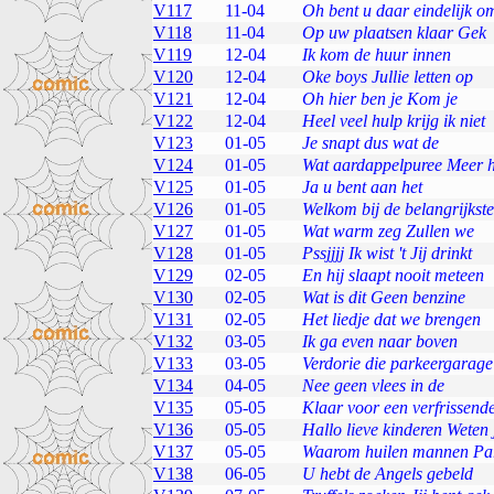
V117
11-04
Oh bent u daar eindelijk o
V118
11-04
Op uw plaatsen klaar Gek
V119
12-04
Ik kom de huur innen
V120
12-04
Oke boys Jullie letten op
V121
12-04
Oh hier ben je Kom je
V122
12-04
Heel veel hulp krijg ik niet
V123
01-05
Je snapt dus wat de
V124
01-05
Wat aardappelpuree Meer 
V125
01-05
Ja u bent aan het
V126
01-05
Welkom bij de belangrijkst
V127
01-05
Wat warm zeg Zullen we
V128
01-05
Pssjjjj Ik wist 't Jij drinkt
V129
02-05
En hij slaapt nooit meteen
V130
02-05
Wat is dit Geen benzine
V131
02-05
Het liedje dat we brengen
V132
03-05
Ik ga even naar boven
V133
03-05
Verdorie die parkeergarage 
V134
04-05
Nee geen vlees in de
V135
05-05
Klaar voor een verfrissend
V136
05-05
Hallo lieve kinderen Weten j
V137
05-05
Waarom huilen mannen Pa
V138
06-05
U hebt de Angels gebeld