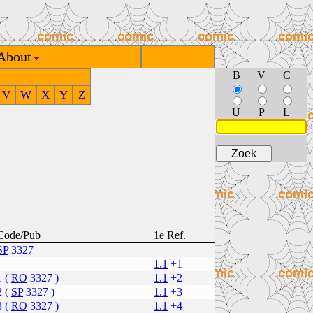
About
B
V
C
V
W
X
Y
Z
U
P
L
Code/Pub
1e Ref.
SP
3327
1.1
+1
1 (
RO
3327 )
1.1
+2
2 (
SP
3327 )
1.1
+3
3 (
RO
3327 )
1.1
+4