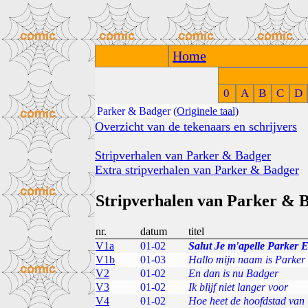
Home
0
A
B
C
D
Parker & Badger
(Originele taal)
Overzicht van de tekenaars en schrijvers
Stripverhalen van Parker & Badger
Extra stripverhalen van Parker & Badger
Stripverhalen van Parker & 
nr.
datum
titel
V1a
01-02
Salut Je m'apelle Parker E
V1b
01-03
Hallo mijn naam is Parker 
V2
01-02
En dan is nu Badger
V3
01-02
Ik blijf niet langer voor
V4
01-02
Hoe heet de hoofdstad van