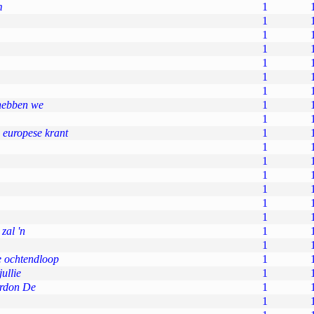
m
1
1
1
1
1
1
1
hebben we
1
1
e europese krant
1
1
1
1
1
1
1
zal 'n
1
1
e ochtendloop
1
ullie
1
rdon De
1
1