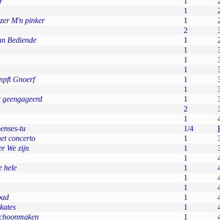
r
1
1
zer M'n pinker
1
2
aan Bediende
1
1
1
1
pft Gnoerf
1
1
t geengageerd
1
2
1
enses-tu
1/4
et concerto
1
r We zijn
1
1
e hele
1
1
1
bad
1
skates
1
 schoonmaken
1