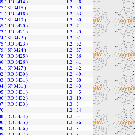
69 (
RO
3414 )
1.2
+26
77 (
SP
3415 )
1.2
+39
71 (
RO
3416 )
1.2
+33
72 (
SP
3419 )
1.2
+30
55 (
RO
3420 )
1.2
+7
73 (
RO
3421 )
1.2
+29
74 (
SP
3422 )
1.2
+31
75 (
RO
3423 )
1.2
+32
79 (
SP
3424 )
1.2
+37
78 (
RO
3425 )
1.2
+36
80 (
RO
3426 )
1.2
+41
81 (
SP
3427 )
1.2
+42
82 (
RO
3430 )
1.2
+40
83 (
RO
3431 )
1.2
+38
84 (
SP
3431 )
1.2
+43
95 (
RO
3431 )
1.3
+45
86 (
RO
3432 )
1.3
+10
87 (
RO
3433 )
1.3
+8
76
1.2
+34
88 (
RO
3434 )
1.3
+5
96 (
RO
3435 )
1.3
+26
90 (
RO
3436 )
1.3
+7
89 (
RO
3437 )
1.3
+21