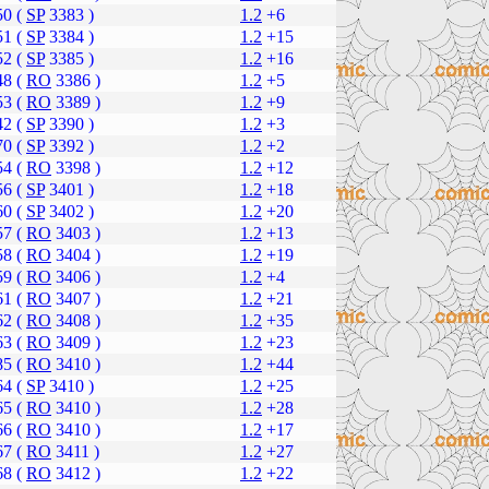
50 (
SP
3383 )
1.2
+6
51 (
SP
3384 )
1.2
+15
52 (
SP
3385 )
1.2
+16
48 (
RO
3386 )
1.2
+5
53 (
RO
3389 )
1.2
+9
42 (
SP
3390 )
1.2
+3
70 (
SP
3392 )
1.2
+2
54 (
RO
3398 )
1.2
+12
56 (
SP
3401 )
1.2
+18
60 (
SP
3402 )
1.2
+20
57 (
RO
3403 )
1.2
+13
58 (
RO
3404 )
1.2
+19
59 (
RO
3406 )
1.2
+4
61 (
RO
3407 )
1.2
+21
62 (
RO
3408 )
1.2
+35
63 (
RO
3409 )
1.2
+23
85 (
RO
3410 )
1.2
+44
64 (
SP
3410 )
1.2
+25
65 (
RO
3410 )
1.2
+28
66 (
RO
3410 )
1.2
+17
67 (
RO
3411 )
1.2
+27
68 (
RO
3412 )
1.2
+22