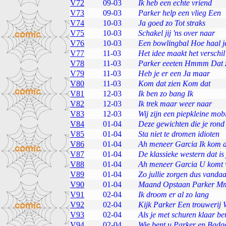
V72
09-03
Ik heb een echte vriend
V73
09-03
Parker help een vlieg Een
V74
10-03
Ja goed zo Tot straks
V75
10-03
Schakel jij 'ns over naar
V76
10-03
Een bowlingbal Hoe haal j
V77
11-03
Het idee maakt het verschil
V78
11-03
Parker eeeten Hmmm Dat 
V79
11-03
Heb je er een Ja maar
V80
11-03
Kom dat zien Kom dat
V81
12-03
Ik ben zo bang Ik
V82
12-03
Ik trek maar weer naar
V83
12-03
Wij zijn een piepkleine mob
V84
01-04
Deze gewichten die je rond
V85
01-04
Sta niet te dromen idioten
V86
01-04
Ah meneer Garcia Ik kom 
V87
01-04
De klassieke western dat is 
V88
01-04
Ah meneer Garcia U komt w
V89
01-04
Zo jullie zorgen dus vanda
V90
01-04
Maand Opstaan Parker Mm
V91
02-04
Ik droom er al zo lang
V92
02-04
Kijk Parker Een trouwerij 
V93
02-04
Als je met schuren klaar be
V94
02-04
Wie bent u Parker en Badg