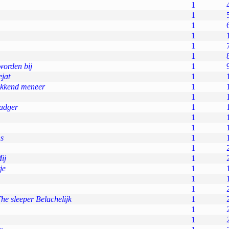
1
1
1
1
1
1
 worden bij
1
jat
1
ekkend meneer
1
1
adger
1
1
1
ns
1
1
ij
1
je
1
1
1
he sleeper Belachelijk
1
1
1