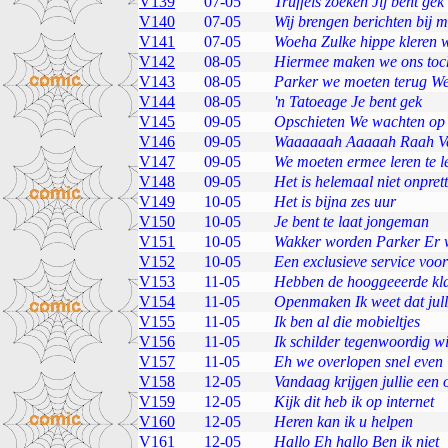
V139
07-05
Truffels zoeken Jij bent gek
V140
07-05
Wij brengen berichten bij 
V141
07-05
Woeha Zulke hippe kleren w
V142
08-05
Hiermee maken we ons toc
V143
08-05
Parker we moeten terug W
V144
08-05
'n Tatoeage Je bent gek
V145
09-05
Opschieten We wachten op
V146
09-05
Waaaaaah Aaaaah Raah Ver
V147
09-05
We moeten ermee leren te l
V148
09-05
Het is helemaal niet onprett
V149
10-05
Het is bijna zes uur
V150
10-05
Je bent te laat jongeman
V151
10-05
Wakker worden Parker Er 
V152
10-05
Een exclusieve service voor
V153
11-05
Hebben de hooggeeerde kla
V154
11-05
Openmaken Ik weet dat jull
V155
11-05
Ik ben al die mobieltjes
V156
11-05
Ik schilder tegenwoordig wis
V157
11-05
Eh we overlopen snel even
V158
12-05
Vandaag krijgen jullie een
V159
12-05
Kijk dit heb ik op internet
V160
12-05
Heren kan ik u helpen
V161
12-05
Hallo Eh hallo Ben ik niet