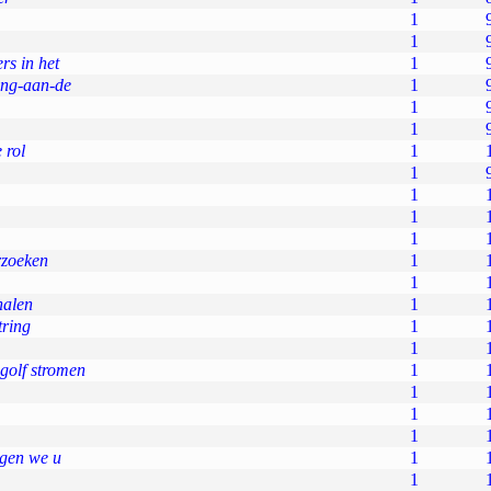
1
1
rs in het
1
ing-aan-de
1
1
1
 rol
1
1
1
1
1
rzoeken
1
1
halen
1
tring
1
1
golf stromen
1
1
1
1
gen we u
1
1