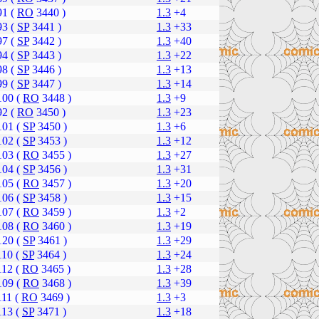
91 (
RO
3440 )
1.3
+4
93 (
SP
3441 )
1.3
+33
97 (
SP
3442 )
1.3
+40
94 (
SP
3443 )
1.3
+22
98 (
SP
3446 )
1.3
+13
99 (
SP
3447 )
1.3
+14
100 (
RO
3448 )
1.3
+9
92 (
RO
3450 )
1.3
+23
101 (
SP
3450 )
1.3
+6
102 (
SP
3453 )
1.3
+12
103 (
RO
3455 )
1.3
+27
104 (
SP
3456 )
1.3
+31
105 (
RO
3457 )
1.3
+20
106 (
SP
3458 )
1.3
+15
107 (
RO
3459 )
1.3
+2
108 (
RO
3460 )
1.3
+19
120 (
SP
3461 )
1.3
+29
110 (
SP
3464 )
1.3
+24
112 (
RO
3465 )
1.3
+28
109 (
RO
3468 )
1.3
+39
111 (
RO
3469 )
1.3
+3
113 (
SP
3471 )
1.3
+18