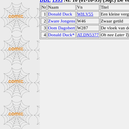
DDE
1993
Nr. 10 (01-10-93) (36p.) De ve
Nr
Naam
Vn
Titel
1
Donald Duck
WH.V55
Een kleine verg
2
Zware Jongens
W46
Zwaar getild
3
Oom Dagobert
W287
De vloek van d
4
Donald Duck*
AT.DN5377
Oh nee Later T