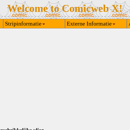
Welcome to Comicweb X!
Stripinformatie
Externe Informatie