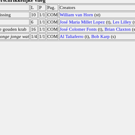
rschrikkelijke vlieg
L
P
Pag.
Creators
issing
10
1/1
COM
William van Horn
(st)
6
1/1
COM
José Maria Millet Lopez
(t),
Les Lilley
(
e gouden krab
16
1/1
COM
José Colomer Fonts
(t),
Brian Claxton
(s
jonge jonge wat
1/4
1/1
COM
Al Taliaferro
(t),
Bob Karp
(s)