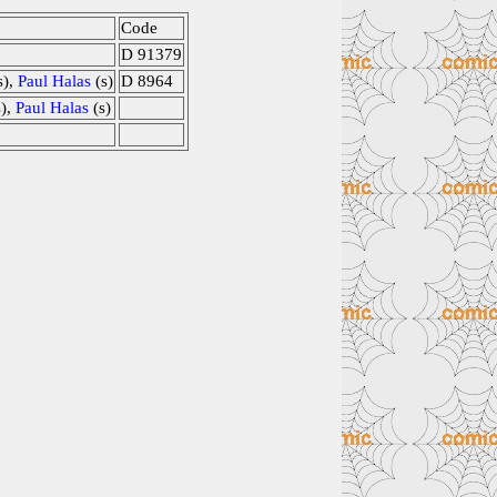
Code
D 91379
s),
Paul Halas
(s)
D 8964
),
Paul Halas
(s)