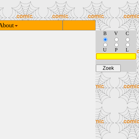
About
B
V
C
U
P
L