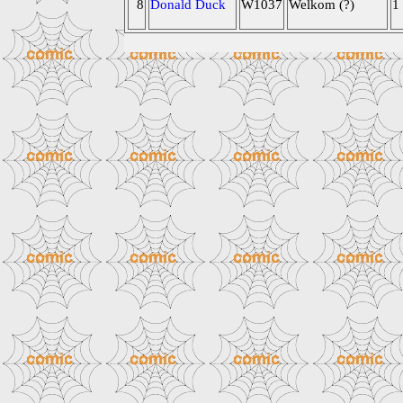
8
Donald Duck
W1037
Welkom (?)
1