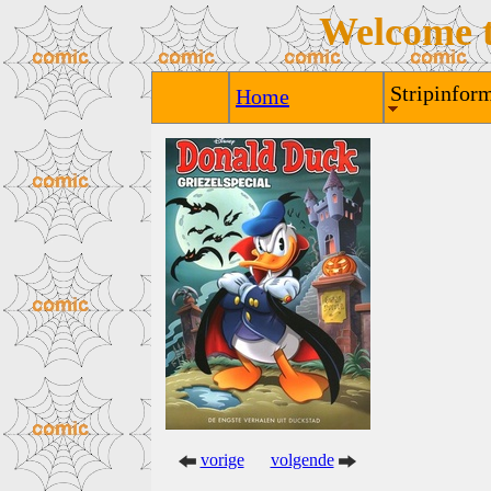
Welcome 
Stripinform
Home
vorige
volgende