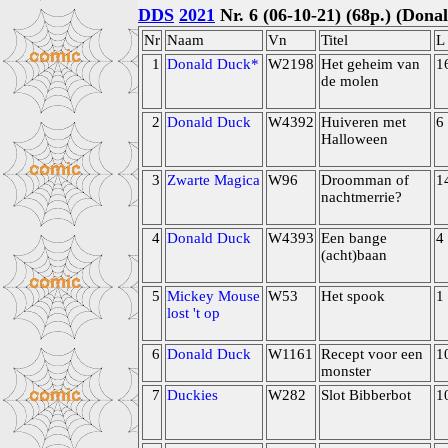
DDS
2021
Nr. 6 (06-10-21) (68p.) (Dona
Nr
Naam
Vn
Titel
L
1
Donald Duck*
W2198
Het geheim van
1
de molen
2
Donald Duck
W4392
Huiveren met
6
Halloween
3
Zwarte Magica
W96
Droomman of
1
nachtmerrie?
4
Donald Duck
W4393
Een bange
4
(acht)baan
5
Mickey Mouse
W53
Het spook
1
lost 't op
6
Donald Duck
W1161
Recept voor een
1
monster
7
Duckies
W282
Slot Bibberbot
1