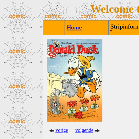
Welcome 
Stripinform
Home
vorige
volgende