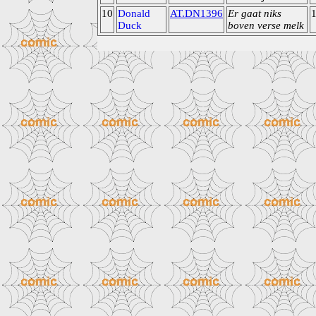
10
Donald
AT.DN1396
Er gaat niks
Duck
boven verse melk