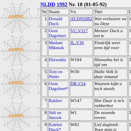
NLDD
1992
Nr. 18 (01-05-92)
Nr
Naam
Vn
Titel
1
Donald
AT.DN5882
Wat verhuizen we
1
Duck
nu Deze
2
Oom
VC.V217
Meneer Duck u
Dagobert
eet te
3
Madam
JL.V36
Eindelijk weer
Mikmak
eens tijd voor
4
Hiawatha
W184
Hiawatha het is
tijd om
5
Tom en
W30
Hallo Volk Is
Pieter
daar iemand
6
Oom
DR.V24
Waarom kijkt u
Dagobert*
toch steeds
7
Rakker
W547
Hee Daar is m'n
1
rubberbot
8
Sidi en
W1
De razende
Smook
rovers
9
Katrien
W82
Lief dagboek
Duck*
Toen mijn tv