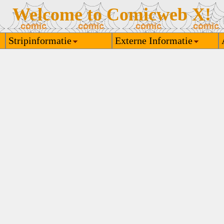
Welcome to Comicweb X!
Stripinformatie
Externe Informatie