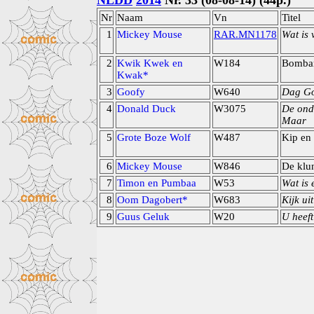
NLDD
2014
Nr. 33 (08-08-14) (44p.)
Nr
Naam
Vn
Titel
1
Mickey Mouse
RAR.MN1178
Wat is 
2
Kwik Kwek en
W184
Bombar
Kwak*
3
Goofy
W640
Dag Go
4
Donald Duck
W3075
De ond
Maar
5
Grote Boze Wolf
W487
Kip en 
6
Mickey Mouse
W846
De klun
7
Timon en Pumbaa
W53
Wat is 
8
Oom Dagobert*
W683
Kijk ui
9
Guus Geluk
W20
U heeft