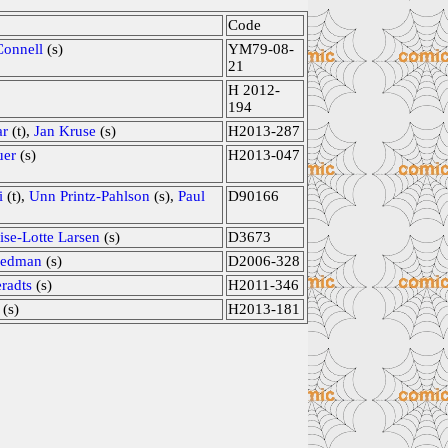
Code
Connell
(s)
YM79-08-
21
H 2012-
194
ar
(t),
Jan Kruse
(s)
H2013-287
uer
(s)
H2013-047
i
(t),
Unn Printz-Pahlson
(s),
Paul
D90166
ise-Lotte Larsen
(s)
D3673
Hedman
(s)
D2006-328
radts
(s)
H2011-346
(s)
H2013-181