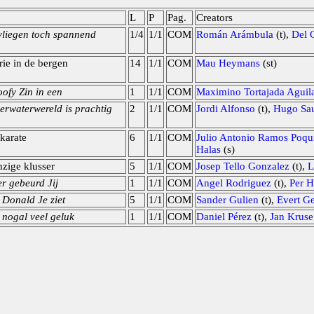
L
P
Pag.
Creators
vliegen toch spannend
1/4
1/1
COM
Román Arámbula
(t),
Del 
ie in de bergen
14
1/1
COM
Mau Heymans
(st)
ofy Zin in een
1
1/1
COM
Maximino Tortajada Aguil
erwaterwereld is prachtig
2
1/1
COM
Jordi Alfonso
(t),
Hugo Sa
karate
6
1/1
COM
Julio Antonio Ramos Poqu
Halas
(s)
zige klusser
5
1/1
COM
Josep Tello Gonzalez
(t),
L
er gebeurd Jij
1
1/1
COM
Angel Rodriguez
(t),
Per 
t Donald Je ziet
5
1/1
COM
Sander Gulien
(t),
Evert Ge
 nogal veel geluk
1
1/1
COM
Daniel Pérez
(t),
Jan Kruse