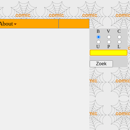
About
B
V
C
U
P
L