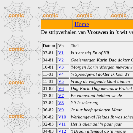
Home
De stripverhalen van
Vrouwen in 't wit
ve
Datum
Vn
Titel
03-81
V1
Is 't ernstig En of Hij
04-81
V2
Goeiemorgen Karin Dag dokter
10-81
V3
'Morgen Karin 'Morgen mevrouw 
11-81
V4
'n Spoedgeval dokter Ik kom d'r
11-81
V5
Vraag de volgende klant binnen
01-82
V6
Dag Karin Dag mevrouw Prutzel
03-82
V7
En vanavond hebben we de
03-82
V8
't 't Is zeker erg
06-82
V9
Je uur heeft geslagen Maar
06-82
V10
Werkongeval Helaas Ik was schee
02-83
V11
Het is allemaal 'n paar jaar
04-83
V12
't Begon allemaal op 'n mooie