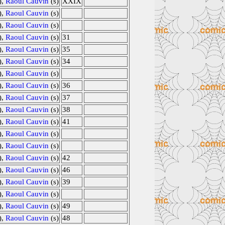
),
Raoul Cauvin
(s)
XXIX
),
Raoul Cauvin
(s)
),
Raoul Cauvin
(s)
),
Raoul Cauvin
(s)
31
),
Raoul Cauvin
(s)
35
),
Raoul Cauvin
(s)
34
),
Raoul Cauvin
(s)
),
Raoul Cauvin
(s)
36
),
Raoul Cauvin
(s)
37
),
Raoul Cauvin
(s)
38
),
Raoul Cauvin
(s)
41
),
Raoul Cauvin
(s)
),
Raoul Cauvin
(s)
),
Raoul Cauvin
(s)
42
),
Raoul Cauvin
(s)
46
),
Raoul Cauvin
(s)
39
),
Raoul Cauvin
(s)
),
Raoul Cauvin
(s)
49
),
Raoul Cauvin
(s)
48