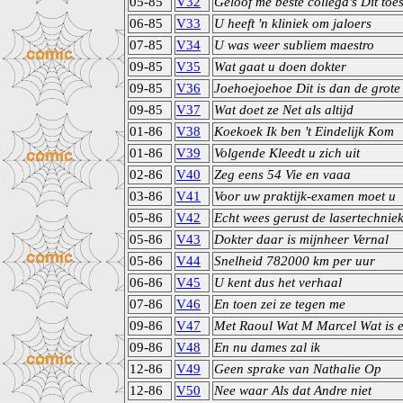
05-85
V32
Geloof me beste collega's Dit toes
06-85
V33
U heeft 'n kliniek om jaloers
07-85
V34
U was weer subliem maestro
09-85
V35
Wat gaat u doen dokter
09-85
V36
Joehoejoehoe Dit is dan de grote
09-85
V37
Wat doet ze Net als altijd
01-86
V38
Koekoek Ik ben 't Eindelijk Kom
01-86
V39
Volgende Kleedt u zich uit
02-86
V40
Zeg eens 54 Vie en vaaa
03-86
V41
Voor uw praktijk-examen moet u
05-86
V42
Echt wees gerust de lasertechnie
05-86
V43
Dokter daar is mijnheer Vernal
05-86
V44
Snelheid 782000 km per uur
06-86
V45
U kent dus het verhaal
07-86
V46
En toen zei ze tegen me
09-86
V47
Met Raoul Wat M Marcel Wat is 
09-86
V48
En nu dames zal ik
12-86
V49
Geen sprake van Nathalie Op
12-86
V50
Nee waar Als dat Andre niet