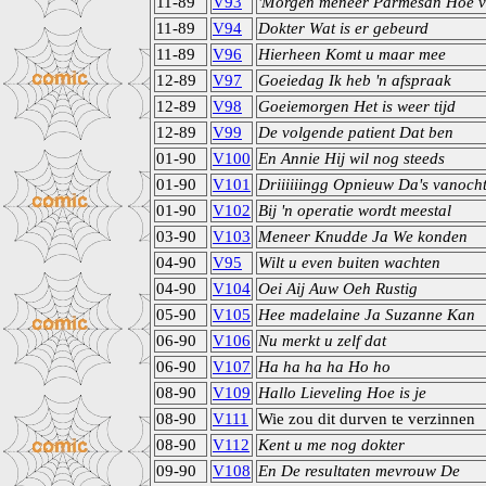
11-89
V93
'Morgen meneer Parmesan Hoe v
11-89
V94
Dokter Wat is er gebeurd
11-89
V96
Hierheen Komt u maar mee
12-89
V97
Goeiedag Ik heb 'n afspraak
12-89
V98
Goeiemorgen Het is weer tijd
12-89
V99
De volgende patient Dat ben
01-90
V100
En Annie Hij wil nog steeds
01-90
V101
Driiiiiingg Opnieuw Da's vanoch
01-90
V102
Bij 'n operatie wordt meestal
03-90
V103
Meneer Knudde Ja We konden
04-90
V95
Wilt u even buiten wachten
04-90
V104
Oei Aij Auw Oeh Rustig
05-90
V105
Hee madelaine Ja Suzanne Kan
06-90
V106
Nu merkt u zelf dat
06-90
V107
Ha ha ha ha Ho ho
08-90
V109
Hallo Lieveling Hoe is je
08-90
V111
Wie zou dit durven te verzinnen
08-90
V112
Kent u me nog dokter
09-90
V108
En De resultaten mevrouw De