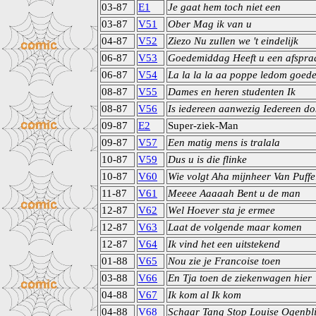
03-87
E1
Je gaat hem toch niet een
03-87
V51
Ober Mag ik van u
04-87
V52
Ziezo Nu zullen we 't eindelijk
06-87
V53
Goedemiddag Heeft u een afspra
06-87
V54
La la la la aa poppe ledom goed
08-87
V55
Dames en heren studenten Ik
08-87
V56
Is iedereen aanwezig Iedereen do
09-87
E2
Super-ziek-Man
09-87
V57
Een matig mens is tralala
10-87
V59
Dus u is die flinke
10-87
V60
Wie volgt Aha mijnheer Van Puffe
11-87
V61
Meeee Aaaaah Bent u de man
12-87
V62
Wel Hoever sta je ermee
12-87
V63
Laat de volgende maar komen
12-87
V64
Ik vind het een uitstekend
01-88
V65
Nou zie je Francoise toen
03-88
V66
En Tja toen de ziekenwagen hier
04-88
V67
Ik kom al Ik kom
04-88
V68
Schaar Tang Stop Louise Ogenbli