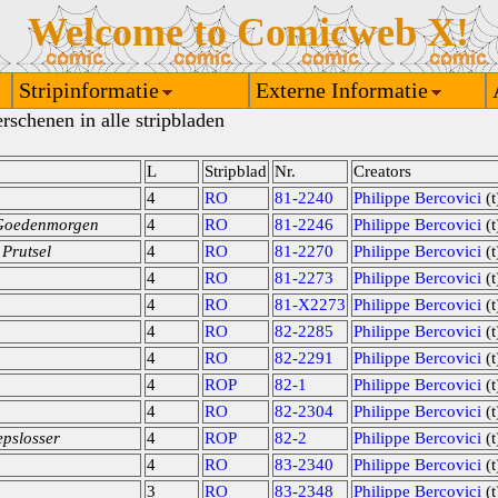
Welcome to Comicweb X!
Stripinformatie
Externe Informatie
rschenen in alle stripbladen
L
Stripblad
Nr.
Creators
4
RO
81-2240
Philippe Bercovici
(t
 Goedenmorgen
4
RO
81-2246
Philippe Bercovici
(t
Prutsel
4
RO
81-2270
Philippe Bercovici
(t
4
RO
81-2273
Philippe Bercovici
(t
4
RO
81-X2273
Philippe Bercovici
(t
4
RO
82-2285
Philippe Bercovici
(t
4
RO
82-2291
Philippe Bercovici
(t
4
ROP
82-1
Philippe Bercovici
(t
4
RO
82-2304
Philippe Bercovici
(t
pslosser
4
ROP
82-2
Philippe Bercovici
(t
4
RO
83-2340
Philippe Bercovici
(t
3
RO
83-2348
Philippe Bercovici
(t