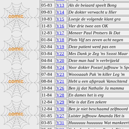
05-83
V13
Als de beiaard speelt Bong
09-83
V14
De dokter verwacht u Hier
10-83
V15
Loesje de volgende klant gra
11-83
V16
Vier drie twee een OK
12-83
V17
Meneer Paul Protsers Ik Dat
01-84
V18
Plots Vijf zes zeven acht negen
02-84
V19
Deze patient werd pas een
03-84
V22
Mes Dank je Zeg 'ns Ssssst Maar 
04-84
V20
Deze man had 'n verbrijzeld
06-84
V24
Voor dokter Poezel juffrouw 'n S
07-84
V23
Woooaaah Pak 'm killer Leg 'm
08-84
V21
Hebt u een afspraak Vanochtend
10-84
V26
Ben jij dat Nathalie Ja mamma
11-84
V28
En dames het is erg
12-84
V29
Wie is dat Een zekere
12-84
V30
Ben je niet beschaamd zelfmoord
01-85
V27
Luister juffrouw Amanda Het is
03-85
V31
Huuuuuu huuuuuu Wat mankeert 