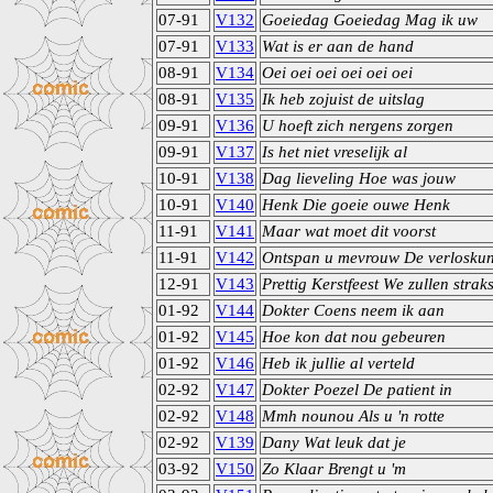
07-91
V132
Goeiedag Goeiedag Mag ik uw
07-91
V133
Wat is er aan de hand
08-91
V134
Oei oei oei oei oei oei
08-91
V135
Ik heb zojuist de uitslag
09-91
V136
U hoeft zich nergens zorgen
09-91
V137
Is het niet vreselijk al
10-91
V138
Dag lieveling Hoe was jouw
10-91
V140
Henk Die goeie ouwe Henk
11-91
V141
Maar wat moet dit voorst
11-91
V142
Ontspan u mevrouw De verlosku
12-91
V143
Prettig Kerstfeest We zullen strak
01-92
V144
Dokter Coens neem ik aan
01-92
V145
Hoe kon dat nou gebeuren
01-92
V146
Heb ik jullie al verteld
02-92
V147
Dokter Poezel De patient in
02-92
V148
Mmh nounou Als u 'n rotte
02-92
V139
Dany Wat leuk dat je
03-92
V150
Zo Klaar Brengt u 'm