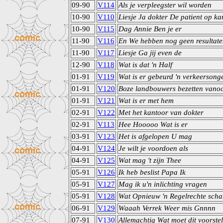
09-90
V114
Als je verpleegster wil worden
10-90
V110
Liesje Ja dokter De patient op k
10-90
V115
Dag Annie Ben je er
11-90
V116
En We hebben nog geen resultat
11-90
V117
Liesje Ga jij even de
12-90
V118
Wat is dat 'n Half
01-91
V119
Wat is er gebeurd 'n verkeersong
01-91
V120
Boze landbouwers bezetten vano
01-91
V121
Wat is er met hem
02-91
V122
Met het kantoor van dokter
02-91
V113
Hee Hooooo Wat is er
03-91
V123
Het is afgelopen U mag
04-91
V124
Je wilt je voordoen als
04-91
V125
Wat mag 't zijn Thee
05-91
V126
Ik heb beslist Papa Ik
05-91
V127
Mag ik u'n inlichting vragen
05-91
V128
Wat Opnieuw 'n Regelrechte sch
06-91
V129
Waaah Verrek Weer mis Gnnnn
07-91
V130
Allemachtig Wat moet dit voorstel