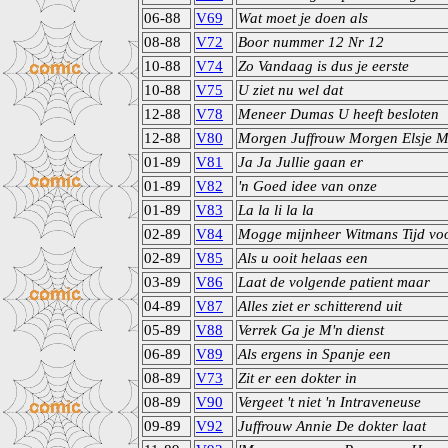
06-88
V69
Wat moet je doen als
08-88
V72
Boor nummer 12 Nr 12
10-88
V74
Zo Vandaag is dus je eerste
10-88
V75
U ziet nu wel dat
12-88
V78
Meneer Dumas U heeft besloten
12-88
V80
Morgen Juffrouw Morgen Elsje M
01-89
V81
Ja Ja Jullie gaan er
01-89
V82
'n Goed idee van onze
01-89
V83
La la li la la
02-89
V84
Mogge mijnheer Witmans Tijd vo
02-89
V85
Als u ooit helaas een
03-89
V86
Laat de volgende patient maar
04-89
V87
Alles ziet er schitterend uit
05-89
V88
Verrek Ga je M'n dienst
06-89
V89
Als ergens in Spanje een
08-89
V73
Zit er een dokter in
08-89
V90
Vergeet 't niet 'n Intraveneuse
09-89
V92
Juffrouw Annie De dokter laat