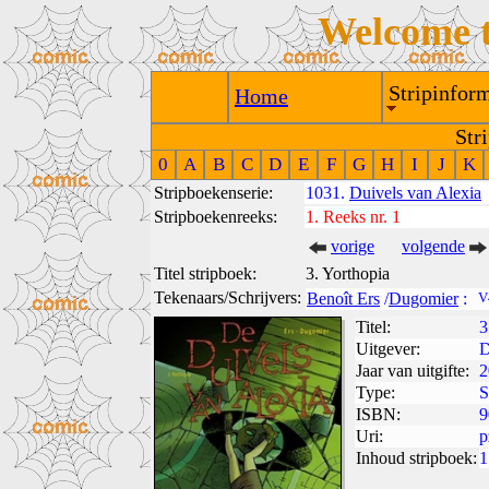
Welcome 
Stripinform
Home
Str
0
A
B
C
D
E
F
G
H
I
J
K
Stripboekenserie:
1031.
Duivels van Alexia
Stripboekenreeks:
1.
Reeks nr. 1
vorige
volgende
Titel stripboek:
3. Yorthopia
Tekenaars/Schrijvers:
Benoît Ers
/
Dugomier
:
V
Titel:
3
Uitgever:
D
Jaar van uitgifte:
2
Type:
S
ISBN:
9
Uri:
p
Inhoud stripboek:
1