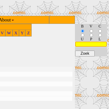
About
B
V
C
V
W
X
Y
Z
U
P
L