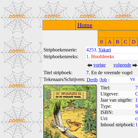
Home
0
A
B
C
D
Stripboekenserie:
4253.
Yakari
Stripboekenreeks:
1.
Hoofdreeks
vorige
volgende
Titel stripboek:
7. En de vreemde vogel
Tekenaars/Schrijvers:
Derib
/
Job
:
V8
Titel:
7
Uitgever:
C
Jaar van uitgifte:
1
Type:
S
ISBN:
9
Uri:
c
Inhoud stripboek:
1