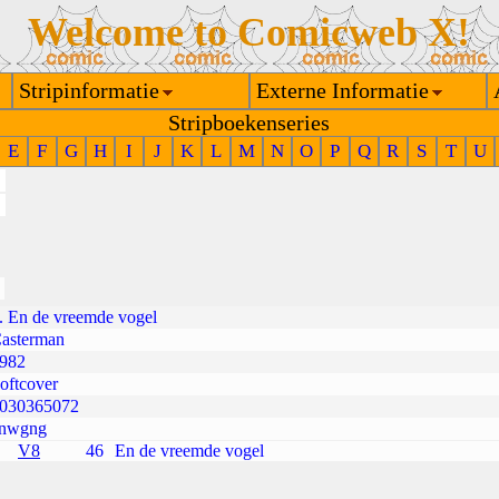
Welcome to Comicweb X!
Stripinformatie
Externe Informatie
Stripboekenseries
E
F
G
H
I
J
K
L
M
N
O
P
Q
R
S
T
U
. En de vreemde vogel
asterman
982
oftcover
030365072
nwgng
V8
46
En de vreemde vogel