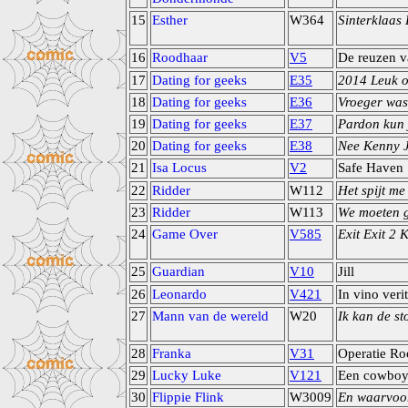
15
Esther
W364
Sinterklaas 
16
Roodhaar
V5
De reuzen v
17
Dating for geeks
E35
2014 Leuk o
18
Dating for geeks
E36
Vroeger was
19
Dating for geeks
E37
Pardon kun j
20
Dating for geeks
E38
Nee Kenny J
21
Isa Locus
V2
Safe Haven
22
Ridder
W112
Het spijt me
23
Ridder
W113
We moeten g
24
Game Over
V585
Exit Exit 2 
25
Guardian
V10
Jill
26
Leonardo
V421
In vino veri
27
Mann van de wereld
W20
Ik kan de st
28
Franka
V31
Operatie R
29
Lucky Luke
V121
Een cowboy 
30
Flippie Flink
W3009
En waarvoor