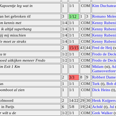
Kapoentje leg wat in
1
1/1
COM
Kim Duchatea
an het gebroken rif
3
1/12
1
3
Romano Mole
m kennis met
1/4
1/1
COM
Kenny Rubeni
 ik altijd superbang
1/4
1/1
COM
Kenny Rubeni
ij mij misschien
1/4
1/1
COM
Kenny Rubeni
e moet ze straks
1/4
1/1
COM
Kenny Rubeni
2
15/15
43
44
Fred de Heij
(s
 u te
1/2
1/1
COM
Frodo de Deck
oed uitkijken meneer Frodo
1/2
1/1
COM
Frodo de Deck
Km Exit 1 Km
1
1/1
COM
Midam
(st),
A
Gameoverfore
2
3/3
8
9
Robbert Dame
tas
1
1/1
COM
Turk
(t),
Bob d
oomboot al zien
1
1/1
COM
Dick Heins
(t)
oofmoord
2
14/22
29
30
Henk Kuijpers
in Parijs
6
5/8
19
24
Achdé
(t),
Jul
(
 wilt u de
1/2
1/1
COM
Grek Walker
(s