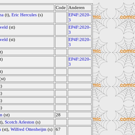
Code
Anderen
ma
(t),
Eric Hercules
(s)
EP4F:2020-
3
veld
(st)
EP4F:2020-
3
veld
(st)
EP4F:2020-
3
t)
t)
EP4F:2020-
3
t)
st)
t)
t)
t)
t)
in
(st)
28
t),
Scotch Arleston
(s)
n
(st),
Wilfred Ottenheijm
(s)
67