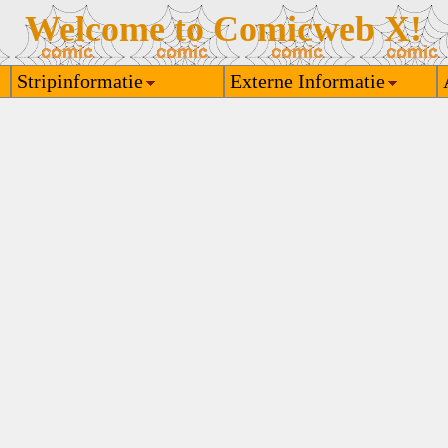
Welcome to Comicweb X!
Stripinformatie
Externe Informatie