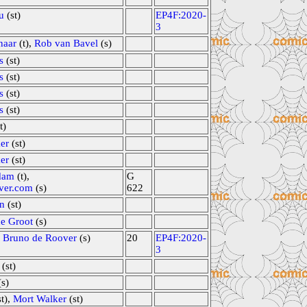
u
(st)
EP4F:2020-
3
naar
(t),
Rob van Bavel
(s)
s
(st)
s
(st)
s
(st)
s
(st)
t)
er
(st)
er
(st)
dam
(t),
G
ver.com
(s)
622
n
(st)
e Groot
(s)
,
Bruno de Roover
(s)
20
EP4F:2020-
3
(st)
s)
t),
Mort Walker
(st)