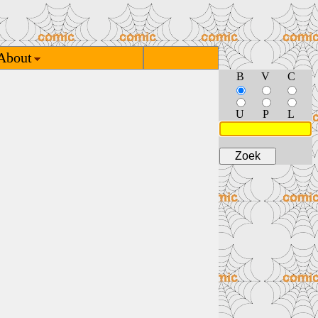
About
B
V
C
U
P
L