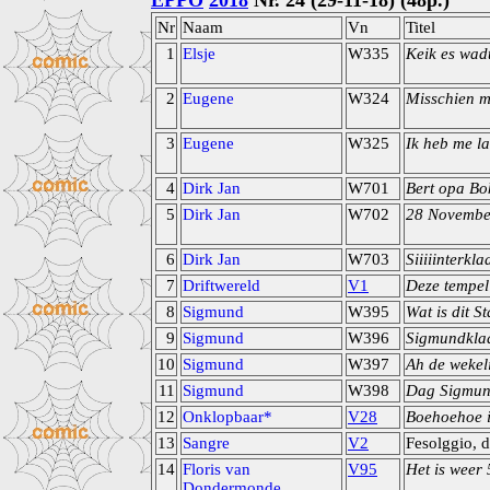
EPPO
2018
Nr. 24 (29-11-18) (48p.)
Nr
Naam
Vn
Titel
1
Elsje
W335
Keik es wadt
2
Eugene
W324
Misschien m
3
Eugene
W325
Ik heb me l
4
Dirk Jan
W701
Bert opa Bo
5
Dirk Jan
W702
28 Novembe
6
Dirk Jan
W703
Siiiiinterkl
7
Driftwereld
V1
Deze tempel 
8
Sigmund
W395
Wat is dit S
9
Sigmund
W396
Sigmundklaa
10
Sigmund
W397
Ah de wekeli
11
Sigmund
W398
Dag Sigmun
12
Onklopbaar*
V28
Boehoehoe i
13
Sangre
V2
Fesolggio, d
14
Floris van
V95
Het is weer
Dondermonde