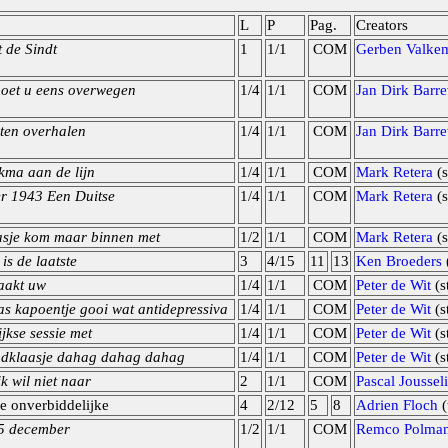
L
P
Pag.
Creators
 de Sindt
1
1/1
COM
Gerben Valke
oet u eens overwegen
1/4
1/1
COM
Jan Dirk Barre
aten overhalen
1/4
1/1
COM
Jan Dirk Barre
kma aan de lijn
1/4
1/1
COM
Mark Retera
(s
r 1943 Een Duitse
1/4
1/1
COM
Mark Retera
(s
aasje kom maar binnen met
1/2
1/1
COM
Mark Retera
(s
is de laatste
3
4/15
11
13
Ken Broeders
(
taakt uw
1/4
1/1
COM
Peter de Wit
(s
s kapoentje gooi wat antidepressiva
1/4
1/1
COM
Peter de Wit
(s
jkse sessie met
1/4
1/1
COM
Peter de Wit
(s
dklaasje dahag dahag dahag
1/4
1/1
COM
Peter de Wit
(s
k wil niet naar
2
1/1
COM
Pascal Joussel
e onverbiddelijke
4
2/12
5
8
Adrien Floch
(
 5 december
1/2
1/1
COM
Remco Polma