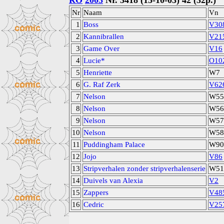
RO
2003
Nr. 3418 (15-10-03) 42 (32p.)
Nr
Naam
Vn
1
Boss
V30
2
Kannibrallen
V21
3
Game Over
V16
4
Lucie*
O10
5
Henriette
W7
6
G. Raf Zerk
V62
7
Nelson
W55
8
Nelson
W56
9
Nelson
W57
10
Nelson
W58
11
Puddingham Palace
W90
12
Jojo
V86
13
Stripverhalen zonder stripverhalenserie
W51
14
Duivels van Alexia
V2
15
Zappers
V48
16
Cedric
V25